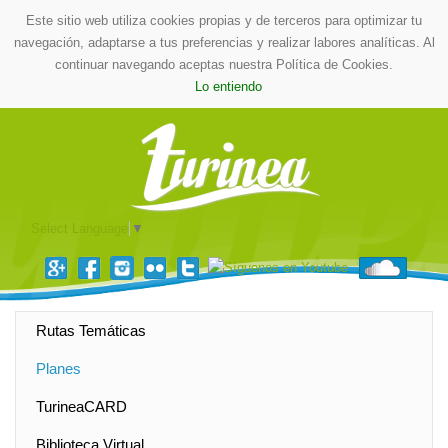
Este sitio web utiliza cookies propias y de terceros para optimizar tu
navegación, adaptarse a tus preferencias y realizar labores analíticas. Al
continuar navegando aceptas nuestra Política de Cookies.
Lo entiendo
Select Language
▼
Rutas Temáticas
Planes
TurineaCARD
Biblioteca Virtual