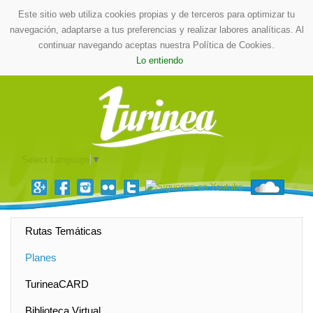
Este sitio web utiliza cookies propias y de terceros para optimizar tu
navegación, adaptarse a tus preferencias y realizar labores analíticas. Al
continuar navegando aceptas nuestra Política de Cookies.
Lo entiendo
Select Language
▼
Rutas Temáticas
Planes
TurineaCARD
Biblioteca Virtual