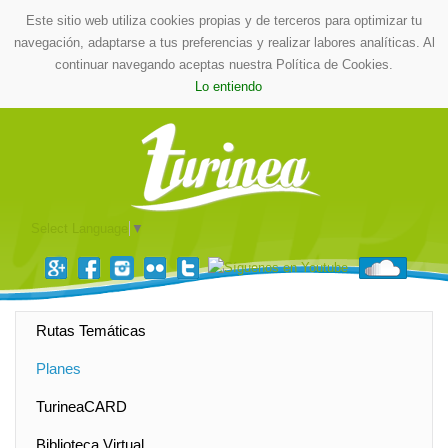
Este sitio web utiliza cookies propias y de terceros para optimizar tu
navegación, adaptarse a tus preferencias y realizar labores analíticas. Al
continuar navegando aceptas nuestra Política de Cookies.
Lo entiendo
Select Language
▼
Rutas Temáticas
Planes
TurineaCARD
Biblioteca Virtual