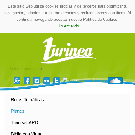
Este sitio web utiliza cookies propias y de terceros para optimizar tu
navegación, adaptarse a tus preferencias y realizar labores analíticas. Al
continuar navegando aceptas nuestra Política de Cookies.
Lo entiendo
Select Language
▼
Rutas Temáticas
Planes
TurineaCARD
Biblioteca Virtual