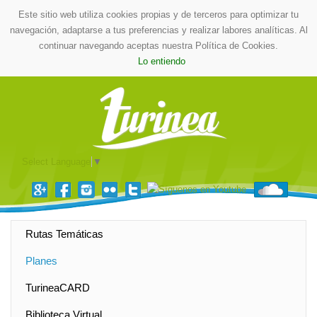
Este sitio web utiliza cookies propias y de terceros para optimizar tu
navegación, adaptarse a tus preferencias y realizar labores analíticas. Al
continuar navegando aceptas nuestra Política de Cookies.
Lo entiendo
Select Language
▼
Rutas Temáticas
Planes
TurineaCARD
Biblioteca Virtual