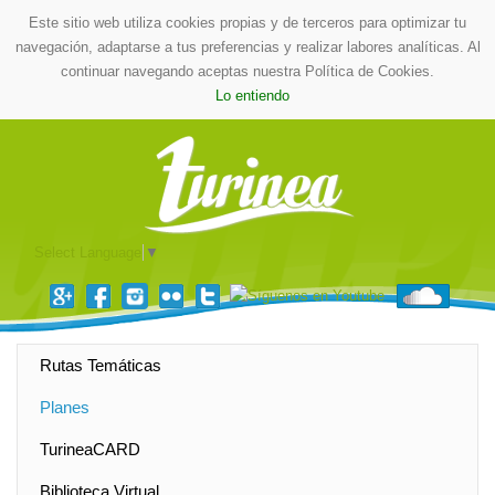
Este sitio web utiliza cookies propias y de terceros para optimizar tu
navegación, adaptarse a tus preferencias y realizar labores analíticas. Al
continuar navegando aceptas nuestra Política de Cookies.
Lo entiendo
Select Language
▼
Rutas Temáticas
Planes
TurineaCARD
Biblioteca Virtual