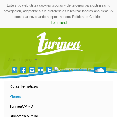
Este sitio web utiliza cookies propias y de terceros para optimizar tu
navegación, adaptarse a tus preferencias y realizar labores analíticas. Al
continuar navegando aceptas nuestra Política de Cookies.
Lo entiendo
Select Language
▼
Rutas Temáticas
Planes
TurineaCARD
Biblioteca Virtual