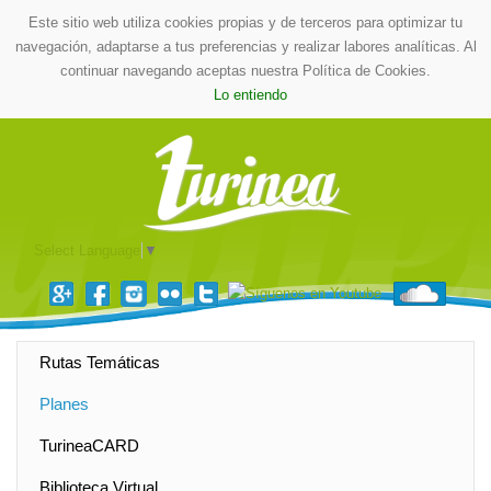
Este sitio web utiliza cookies propias y de terceros para optimizar tu
navegación, adaptarse a tus preferencias y realizar labores analíticas. Al
continuar navegando aceptas nuestra Política de Cookies.
Lo entiendo
Select Language
▼
Rutas Temáticas
Planes
TurineaCARD
Biblioteca Virtual