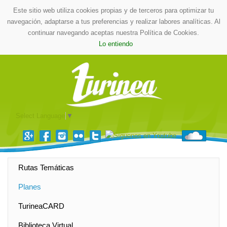
Este sitio web utiliza cookies propias y de terceros para optimizar tu
navegación, adaptarse a tus preferencias y realizar labores analíticas. Al
continuar navegando aceptas nuestra Política de Cookies.
Lo entiendo
Select Language
▼
Rutas Temáticas
Planes
TurineaCARD
Biblioteca Virtual