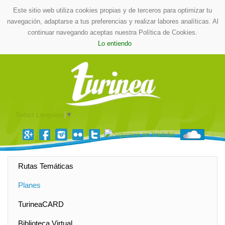
Este sitio web utiliza cookies propias y de terceros para optimizar tu
navegación, adaptarse a tus preferencias y realizar labores analíticas. Al
continuar navegando aceptas nuestra Política de Cookies.
Lo entiendo
Select Language
▼
Rutas Temáticas
Planes
TurineaCARD
Biblioteca Virtual