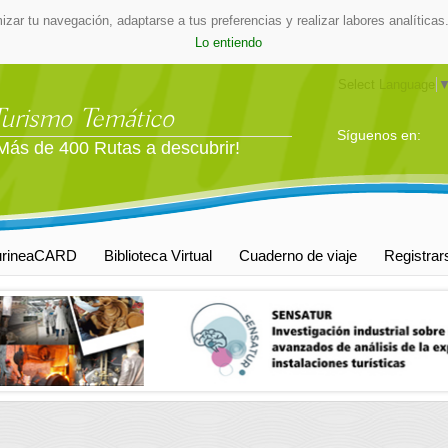
mizar tu navegación, adaptarse a tus preferencias y realizar labores analític
Lo entiendo
Select Language
Turismo Temático
Síguenos en:
Más de 400 Rutas a descubrir!
urineaCARD
Biblioteca Virtual
Cuaderno de viaje
Registrar