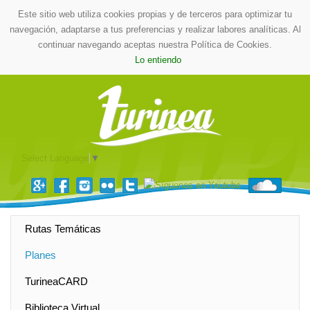
Este sitio web utiliza cookies propias y de terceros para optimizar tu
navegación, adaptarse a tus preferencias y realizar labores analíticas. Al
continuar navegando aceptas nuestra Política de Cookies.
Lo entiendo
Select Language
▼
Rutas Temáticas
Planes
TurineaCARD
Biblioteca Virtual