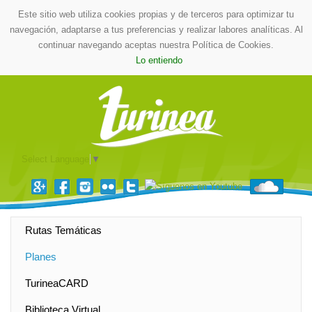
Este sitio web utiliza cookies propias y de terceros para optimizar tu
navegación, adaptarse a tus preferencias y realizar labores analíticas. Al
continuar navegando aceptas nuestra Política de Cookies.
Lo entiendo
Select Language
▼
Rutas Temáticas
Planes
TurineaCARD
Biblioteca Virtual