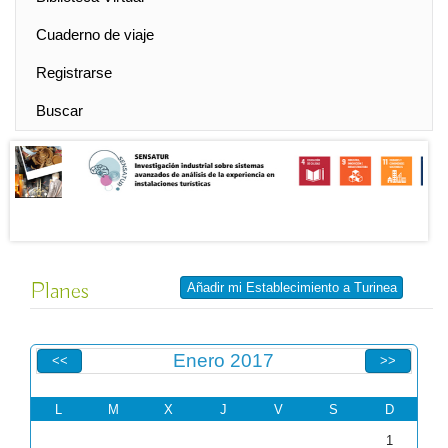
Cuaderno de viaje
Registrarse
Buscar
Planes
Añadir mi Establecimiento a Turinea
Enero 2017
<<
>>
L
M
X
J
V
S
D
1