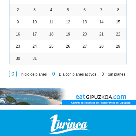
2
3
4
5
6
7
8
9
10
11
12
13
14
15
16
17
18
19
20
21
22
23
24
25
26
27
28
29
30
31
0
0
0
= Inicio de planes
= Dia con planes activos
= Sin planes