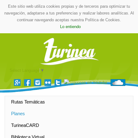
Este sitio web utiliza cookies propias y de terceros para optimizar tu
navegación, adaptarse a tus preferencias y realizar labores analíticas. Al
continuar navegando aceptas nuestra Política de Cookies.
Lo entiendo
Select Language
▼
Rutas Temáticas
Planes
TurineaCARD
Biblioteca Virtual