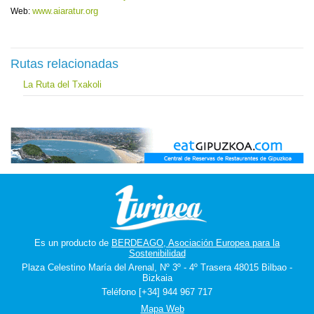
www.aiaratur.org
Web:
Rutas relacionadas
La Ruta del Txakoli
Es un producto de
BERDEAGO, Asociación Europea para la
Sostenibilidad
Plaza Celestino María del Arenal, Nº 3º - 4º Trasera 48015 Bilbao -
Bizkaia
Teléfono [+34] 944 967 717
Mapa Web