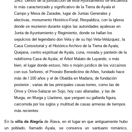
1843. Dentro de la jurisdicción de este Ayuntamiento se encuentra
lo más caracterizado y significativo de la Tierra de Ayala el
Campo y Mesa de Zaraobe, lugar de Juntas Generales y
electivas, monumento Histórico-Foral; Respaldiza, con la iglesia
donde se reunieron durante siglos las autoridades ayalesas en
Junta de Ayuntamiento y Regimiento, donde se hallan los
sepulcros del legendario don Vela y de su hijo Vela-Velázquez, la
Casa Consistorial y el Histórico Archivo de la Tierra de Ayala;
Quejana, centro espiritual de Ayala, cuna, morada y panteón de la
nobilísima Casa de Ayala; el Árbol Malato de Luyando, o más
bien, el lugar donde estuvo, hito o mojón jurídico de los vizcaínos
con sus Señores; el Priorato Benedictino de Añes, fundado hace
más de l 100 años y el de Obaldia en Madaria, de fundación
posterior ; varias de las principales casas-torres, como las de
Orive y Orive-Salazar en Sojo, hoy casi allanadas, y las de
Murga, en Murga y Llanteno, que yerguen su gallarda figura,
carcomida por los siglos y multitud de casas armeras de tiempos
más recientes.
En la
villa de Alegría
de Álava, en el lugar en que antiguamente hubo
un poblado, llamado Ayala, se conserva un santuario románico,