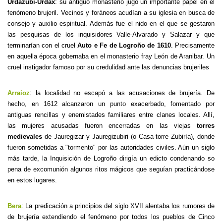
Urdazubi-Urdax
: su antiguo monasterio jugó un importante papel en el
fenómeno brujeril. Vecinos y foráneos acudían a su iglesia en busca de
consejo y auxilio espiritual. Además fue el nido en el que se gestaron
las pesquisas de los inquisidores Valle-Alvarado y Salazar y que
terminarían con el cruel
Auto e Fe de Logroño de 1610
. Precisamente
en aquella época gobernaba en el monasterio fray León de Aranibar. Un
cruel instigador famoso por su credulidad ante las denuncias brujeriles
Arraioz
: la localidad no escapó a las acusaciones de brujería. De
hecho, en 1612 alcanzaron un punto exacerbado, fomentado por
antiguas rencillas y enemistades familiares entre clanes locales. Allí,
las mujeres acusadas fueron encerradas en las viejas
torres
medievales
de Jauregizar y Jauregizubiri (o Casa-torre Zubiría), donde
fueron sometidas a "tormento" por las autoridades civiles. Aún un siglo
más tarde, la Inquisición de Logroño dirigía un edicto condenando so
pena de excomunión algunos ritos mágicos que seguían practicándose
en estos lugares.
Bera
: La predicación a principios del siglo XVII alentaba los rumores de
de brujería extendiendo el fenómeno por todos los pueblos de Cinco