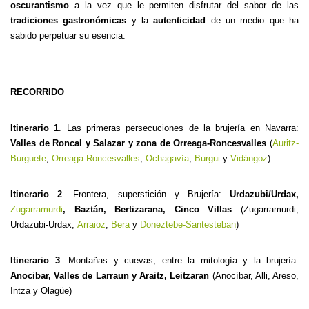
oscurantismo
a la vez que le permiten disfrutar del sabor de las
tradiciones gastronómicas
y la
autenticidad
de un medio que ha
sabido perpetuar su esencia.
RECORRIDO
Itinerario 1
. Las primeras persecuciones de la brujería en Navarra:
Valles de Roncal y Salazar y zona de Orreaga-Roncesvalles
(
Auritz-
Burguete
,
Orreaga-Roncesvalles
,
Ochagavía
,
Burgui
y
Vidángoz
)
Itinerario 2
. Frontera, superstición y Brujería:
Urdazubi/Urdax,
Zugarramurdi
, Baztán, Bertizarana, Cinco Villas
(Zugarramurdi,
Urdazubi-Urdax,
Arraioz
,
Bera
y
Doneztebe-Santesteban
)
Itinerario 3
. Montañas y cuevas, entre la mitología y la brujería:
Anocibar, Valles de Larraun y Araitz, Leitzaran
(Anocíbar, Alli, Areso,
Intza y Olagüe)