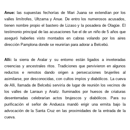
Anue:
las supuestas fechorías de Mari Juana se extendían por los
valles limítrofes, Ultzama y Anue. De entro los numerosos acusados,
tienen nombre propio el bastero de Lizaso y la posadera de Olagüe. El
testimonio principal de las acusaciones fue el de un niño de 5 años que
aseguró haberles visto montados en cabras volando por los aires
dirección Pamplona donde se reunirían para adorar a Belcebú.
Alli
:
la sierra de Aralar y su entorno están ligados a inveteradas
creencias y ancestrales ritos. Tradiciones que pervivieron en algunos
reductos e remotos dando origen a persecuciones brujeriles al
asimilarse, por desconocidas, con cultos impíos y diabólicos. La cueva
de Alli, llamada de Belcebú serviría de lugar de reunión los vecinos de
los valles de Larraun y Araitz. Iluminados por huesos de criaturas
desenterradas celebrarían actos brujescos y diabólicos. Para su
purificación el señor de Andueza mandó erigir una ermita bajo la
advocación de la Santa Cruz en las proximidades de la entrada de la
cueva.