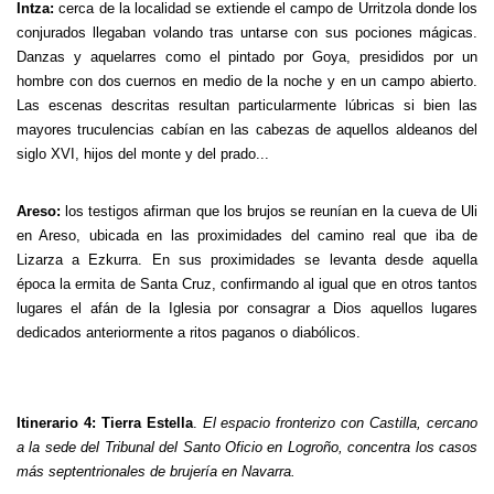
Intza
:
cerca de la localidad se extiende el campo de Urritzola donde los
conjurados llegaban volando tras untarse con sus pociones mágicas.
Danzas y aquelarres como el pintado por Goya, presididos por un
hombre con dos cuernos en medio de la noche y en un campo abierto.
Las escenas descritas resultan particularmente lúbricas si bien las
mayores truculencias cabían en las cabezas de aquellos aldeanos del
siglo XVI, hijos del monte y del prado...
Areso
:
los testigos afirman que los brujos se reunían en la cueva de Uli
en Areso, ubicada en las proximidades del camino real que iba de
Lizarza a Ezkurra. En sus proximidades se levanta desde aquella
época la ermita de Santa Cruz, confirmando al igual que en otros tantos
lugares el afán de la Iglesia por consagrar a Dios aquellos lugares
dedicados anteriormente a ritos paganos o diabólicos.
Itinerario 4: Tierra Estella
.
El espacio fronterizo con Castilla, cercano
a la sede del Tribunal del Santo Oficio en Logroño, concentra los casos
más septentrionales de brujería en Navarra.