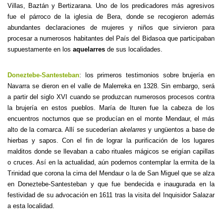
Villas, Baztán y Bertizarana. Uno de los predicadores más agresivos
fue el párroco de la iglesia de Bera, donde se recogieron además
abundantes declaraciones de mujeres y niños que sirvieron para
procesar a numerosos habitantes del País del Bidasoa que participaban
supuestamente en los
aquelarres
de sus localidades.
Doneztebe-Santesteban
: los primeros testimonios sobre brujería en
Navarra se dieron en el valle de Malerreka en 1328. Sin embargo, será
a partir del siglo XVI cuando se produzcan numerosos procesos contra
la brujería en estos pueblos. María de Ituren fue la cabeza de los
encuentros nocturnos que se producían en el monte Mendaur, el más
alto de la comarca. Allí se sucederían
akelarres
y ungüentos a base de
hierbas y sapos. Con el fin de lograr la purificación de los lugares
malditos donde se llevaban a cabo rituales mágicos se erigían capillas
o cruces. Así en la actualidad, aún podemos contemplar la ermita de la
Trinidad que corona la cima del Mendaur o la de San Miguel que se alza
en Doneztebe-Santesteban y que fue bendecida e inaugurada en la
festividad de su advocación en 1611 tras la visita del Inquisidor Salazar
a esta localidad.