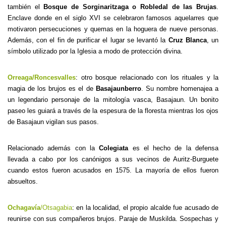
también el
Bosque de Sorginaritzaga o Robledal de las Brujas
.
Enclave donde en el siglo XVI se celebraron famosos aquelarres que
motivaron persecuciones y quemas en la hoguera de nueve personas.
Además, con el fin de purificar el lugar se levantó la
Cruz Blanca
, un
símbolo utilizado por la Iglesia a modo de protección divina.
Orreaga/Roncesvalles
: otro bosque relacionado con los rituales y la
magia de los brujos es el de
Basajaunberro
. Su nombre homenajea a
un legendario personaje de la mitología vasca, Basajaun. Un bonito
paseo les guiará a través de la espesura de la floresta mientras los ojos
de Basajaun vigilan sus pasos.
Relacionado además con la
Colegiata
es el hecho de la defensa
llevada a cabo por los canónigos a sus vecinos de Auritz-Burguete
cuando estos fueron acusados en 1575. La mayoría de ellos fueron
absueltos.
Ochagavía
/Otsagabia
: en la localidad, el propio alcalde fue acusado de
reunirse con sus compañeros brujos. Paraje de Muskilda. Sospechas y