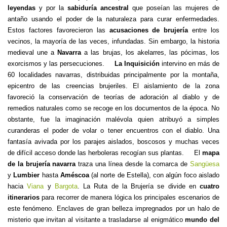
leyendas
y por la
sabiduría ancestral
que poseían las mujeres de
antaño usando el poder de la naturaleza para curar enfermedades.
Estos factores favorecieron las
acusaciones de brujería
entre los
vecinos, la mayoría de las veces, infundadas. Sin embargo, la historia
medieval une a
Navarra
a las brujas, los akelarres, las pócimas, los
exorcismos y las persecuciones.
La
Inquisición
intervino en más de
60 localidades navarras, distribuidas principalmente por la montaña,
epicentro de las creencias brujeriles. El aislamiento de la zona
favoreció la conservación de teorías de adoración al diablo y de
remedios naturales como se recoge en los documentos de la época. No
obstante, fue la imaginación malévola quien atribuyó a simples
curanderas el poder de volar o tener encuentros con el diablo. Una
fantasía avivada por los parajes aislados, boscosos y muchas veces
de difícil acceso donde las herboleras recogían sus plantas. El
mapa
de la brujería navarra
traza una línea desde la comarca de
Sangüesa
y
Lumbier
hasta
Améscoa
(al norte de Estella), con algún foco aislado
hacia
Viana
y
Bargota
. La Ruta de la Brujería se divide en
cuatro
itinerarios
para recorrer de manera lógica los principales escenarios de
este fenómeno. Enclaves de gran belleza impregnados por un halo de
misterio que invitan al visitante a trasladarse al enigmático
mundo del