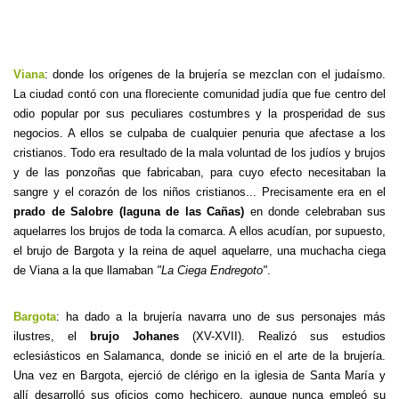
Viana
: donde los orígenes de la brujería se mezclan con el judaísmo.
La ciudad contó con una floreciente comunidad judía que fue centro del
odio popular por sus peculiares costumbres y la prosperidad de sus
negocios. A ellos se culpaba de cualquier penuria que afectase a los
cristianos. Todo era resultado de la mala voluntad de los judíos y brujos
y de las ponzoñas que fabricaban, para cuyo efecto necesitaban la
sangre y el corazón de los niños cristianos... Precisamente era en el
prado de Salobre (laguna de las Cañas)
en donde celebraban sus
aquelarres los brujos de toda la comarca. A ellos acudían, por supuesto,
el brujo de Bargota y la reina de aquel aquelarre, una muchacha ciega
de Viana a la que llamaban
"La Ciega Endregoto"
.
Bargota
: ha dado a la brujería navarra uno de sus personajes más
ilustres, el
brujo Johanes
(XV-XVII). Realizó sus estudios
eclesiásticos en Salamanca, donde se inició en el arte de la brujería.
Una vez en Bargota, ejerció de clérigo en la iglesia de Santa María y
allí desarrolló sus oficios como hechicero, aunque nunca empleó su