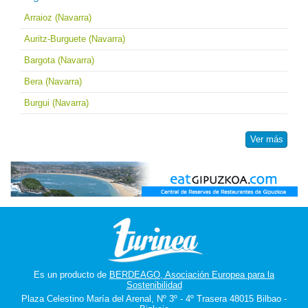
Arraioz (Navarra)
Auritz-Burguete (Navarra)
Bargota (Navarra)
Bera (Navarra)
Burgui (Navarra)
Ver más
Es un producto de
BERDEAGO, Asociación Europea para la
Sostenibilidad
Plaza Celestino María del Arenal, Nº 3º - 4º Trasera 48015 Bilbao -