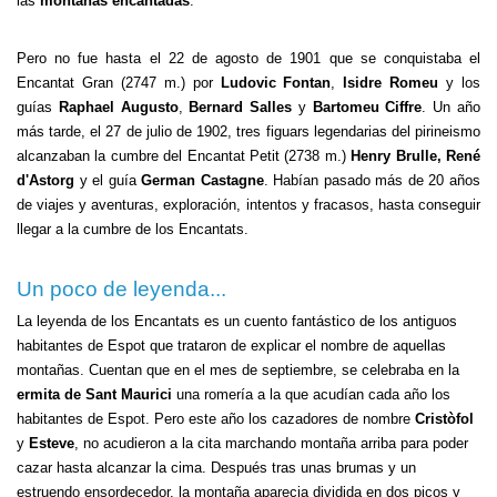
las
montañas encantadas
.
Pero no fue hasta el 22 de agosto de 1901 que se conquistaba el
Encantat Gran (2747 m.) por
Ludovic Fontan
,
Isidre Romeu
y los
guías
Raphael Augusto
,
Bernard Salles
y
Bartomeu Ciffre
. Un año
más tarde, el 27 de julio de 1902, tres figuars legendarias del pirineismo
alcanzaban la cumbre del Encantat Petit (2738 m.)
Henry Brulle, René
d'Astorg
y el guía
German Castagne
. Habían pasado más de 20 años
de viajes y aventuras, exploración, intentos y fracasos, hasta conseguir
llegar a la cumbre de los Encantats.
Un poco de leyenda...
La leyenda de los Encantats es un cuento fantástico de los antiguos
habitantes de Espot que trataron de explicar el nombre de aquellas
montañas. Cuentan que en el mes de septiembre, se celebraba en la
ermita de Sant Maurici
una romería a la que acudían cada año los
habitantes de Espot. Pero este año los cazadores de nombre
Cristòfol
y
Esteve
, no acudieron a la cita marchando montaña arriba para poder
cazar hasta alcanzar la cima. Después tras unas brumas y un
estruendo ensordecedor, la montaña aparecia dividida en dos picos y