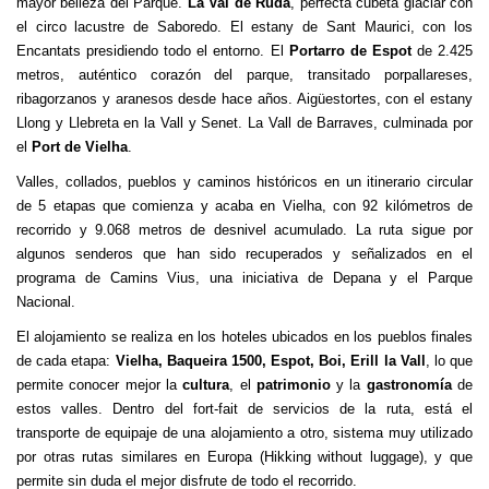
mayor belleza del Parque.
La Val de Ruda
, perfecta cubeta glaciar con
el circo lacustre de Saboredo. El estany de Sant Maurici, con los
Encantats presidiendo todo el entorno. El
Portarro de Espot
de 2.425
metros, auténtico corazón del parque, transitado porpallareses,
ribagorzanos y aranesos desde hace años. Aigüestortes, con el estany
Llong y Llebreta en la Vall y Senet. La Vall de Barraves, culminada por
el
Port de Vielha
.
Valles, collados, pueblos y caminos históricos en un itinerario circular
de 5 etapas que comienza y acaba en Vielha, con 92 kilómetros de
recorrido y 9.068 metros de desnivel acumulado. La ruta sigue por
algunos senderos que han sido recuperados y señalizados en el
programa de Camins Vius, una iniciativa de Depana y el Parque
Nacional.
El alojamiento se realiza en los hoteles ubicados en los pueblos finales
de cada etapa:
Vielha, Baqueira 1500, Espot, Boi, Erill la Vall
, lo que
permite conocer mejor la
cultura
, el
patrimonio
y la
gastronomía
de
estos valles. Dentro del fort-fait de servicios de la ruta, está el
transporte de equipaje de una alojamiento a otro, sistema muy utilizado
por otras rutas similares en Europa (Hikking without luggage), y que
permite sin duda el mejor disfrute de todo el recorrido.