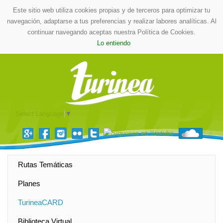
Este sitio web utiliza cookies propias y de terceros para optimizar tu
navegación, adaptarse a tus preferencias y realizar labores analíticas. Al
continuar navegando aceptas nuestra Política de Cookies.
Lo entiendo
Select Language
▼
Rutas Temáticas
Planes
TurineaCARD
Biblioteca Virtual