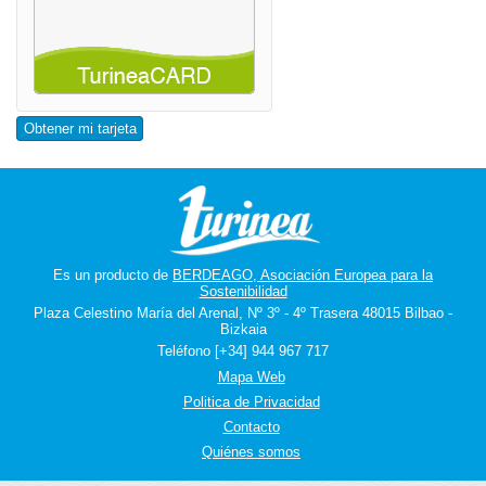
Obtener mi tarjeta
Es un producto de
BERDEAGO, Asociación Europea para la
Sostenibilidad
Plaza Celestino María del Arenal, Nº 3º - 4º Trasera 48015 Bilbao -
Bizkaia
Teléfono [+34] 944 967 717
Mapa Web
Politica de Privacidad
Contacto
Quiénes somos