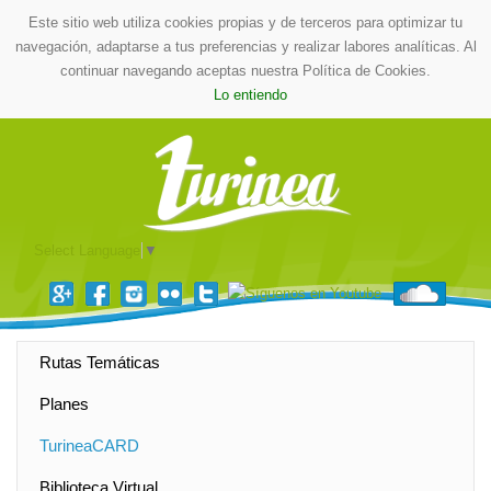
Este sitio web utiliza cookies propias y de terceros para optimizar tu
navegación, adaptarse a tus preferencias y realizar labores analíticas. Al
continuar navegando aceptas nuestra Política de Cookies.
Lo entiendo
Select Language
▼
Rutas Temáticas
Planes
TurineaCARD
Biblioteca Virtual