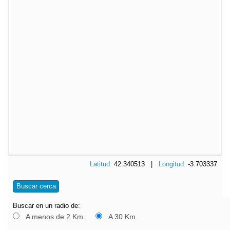
Latitud:
42.340513 |
Longitud:
-3.703337
Buscar cerca
Buscar en un radio de:
A menos de 2 Km.
A 30 Km.