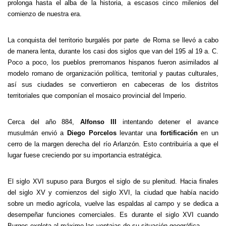
prolonga hasta el alba de la historia, a escasos cinco milenios del
comienzo de nuestra era.
La conquista del territorio burgalés por parte de Roma se llevó a cabo
de manera lenta, durante los casi dos siglos que van del 195 al 19 a. C.
Poco a poco, los pueblos prerromanos hispanos fueron asimilados al
modelo romano de organización política, territorial y pautas culturales,
así sus ciudades se convertieron en cabeceras de los distritos
territoriales que componían el mosaico provincial del Imperio.
Cerca del año 884,
Alfonso III
intentando detener el avance
musulmán envió a
Diego Porcelos
levantar una
fortificación
en un
cerro de la margen derecha del río Arlanzón. Esto contribuiría a que el
lugar fuese creciendo por su importancia estratégica.
El siglo XVI supuso para Burgos el siglo de su plenitud. Hacia finales
del siglo XV y comienzos del siglo XVI, la ciudad que había nacido
sobre un medio agrícola, vuelve las espaldas al campo y se dedica a
desempeñar funciones comerciales. Es durante el siglo XVI cuando
Burgos explota al máximo las ventajas de su situación geográfica.