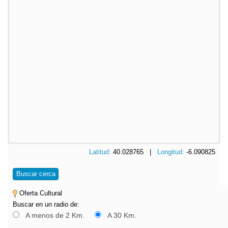
Latitud:
40.028765 |
Longitud:
-6.090825
Buscar cerca
Oferta Cultural
Buscar en un radio de:
A menos de 2 Km.
A 30 Km.