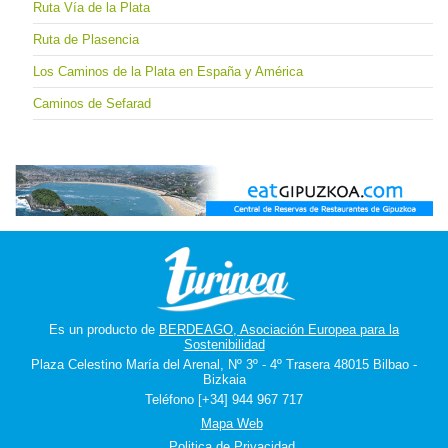
Ruta Vía de la Plata
Ruta de Plasencia
Los Caminos de la Plata en España y América
Caminos de Sefarad
Es un producto de
BERDEAGO, Asociación Europea para la
Sostenibilidad
Plaza Celestino María del Arenal, Nº 3º - 4º Trasera 48015 Bilbao -
Bizkaia
Teléfono [+34] 944 967 717
Mapa Web
Politica de Privacidad