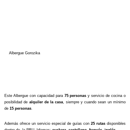
Albergue Gorozika
Este Albergue con capacidad para
75 personas
y servicio de cocina o
posibilidad de
alquiler de la casa
, siempre y cuando sean un mínimo
de
15 personas
.
Además ofrece un servicio especial de guías con
25 rutas
disponibles
dentro de la RBU. Idiomas:
euskara, castellano, francés, inglés
.