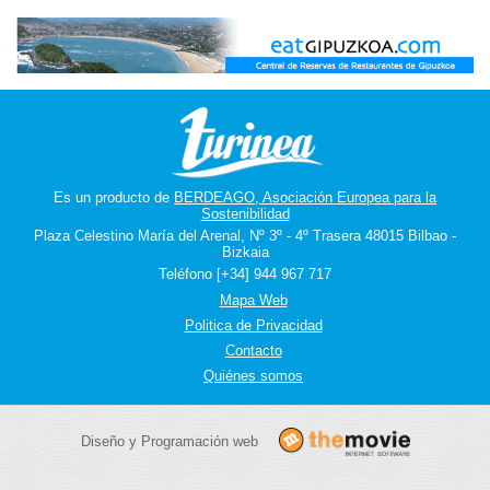
Es un producto de
BERDEAGO, Asociación Europea para la
Sostenibilidad
Plaza Celestino María del Arenal, Nº 3º - 4º Trasera 48015 Bilbao -
Bizkaia
Teléfono [+34] 944 967 717
Mapa Web
Politica de Privacidad
Contacto
Quiénes somos
Diseño y Programación web