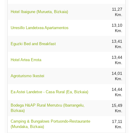
11,27
Hotel Ibaigune (Murueta, Bizkaia)
Km.
13,10
Urresillo Landetxea Apartamentos
Km.
13,41
Eguzki Bed and Breakfast
Km.
13,44
Hotel Artea Errota
Km.
14,01
Agroturismo Ikestei
Km.
14,44
Ea Astei Landetxe - Casa Rural (Ea, Bizkaia)
Km.
Bodega H&AP Rural Merrutxu (Ibarrangelu,
15,49
Bizkaia)
Km.
Camping & Bungalows Portuondo-Restaurante
17,11
(Mundaka, Bizkaia)
Km.