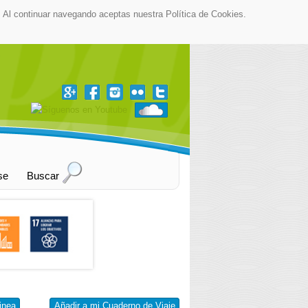
as. Al continuar navegando aceptas nuestra Política de Cookies.
▼
se
Buscar
inea
Añadir a mi Cuaderno de Viaje