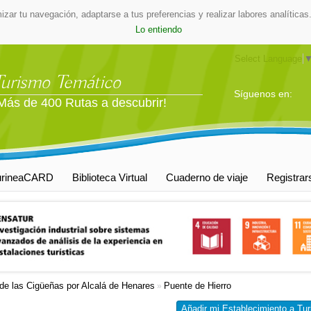
mizar tu navegación, adaptarse a tus preferencias y realizar labores analític
Lo entiendo
Select Language
Turismo Temático
Síguenos en:
Más de 400 Rutas a descubrir!
urineaCARD
Biblioteca Virtual
Cuaderno de viaje
Registrar
de las Cigüeñas por Alcalá de Henares
Puente de Hierro
»
Añadir mi Establecimiento a Tur