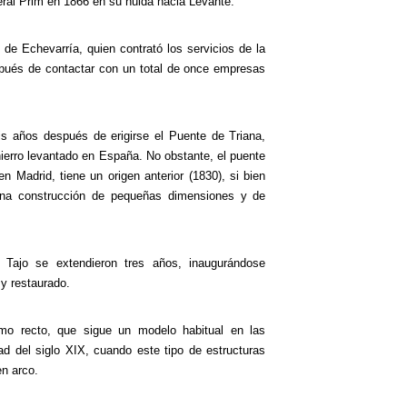
eral Prim en 1866 en su huida hacia Levante.
 de Echevarría, quien contrató los servicios de la
spués de contactar con un total de once empresas
éis años después de erigirse el Puente de Triana,
hierro levantado en España. No obstante, el puente
en Madrid, tiene un origen anterior (1830), si bien
una construcción de pequeñas dimensiones y de
Tajo se extendieron tres años, inaugurándose
 y restaurado.
mo recto, que sigue un modelo habitual en las
ad del siglo XIX, cuando este tipo de estructuras
n arco.