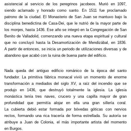
asistencial al servicio de los peregrinos jacobeos. Murió en 1097,
siendo aclamado y honrado como santo. En 1511 fue proclamado
patrono de la ciudad. El Monasterio de San Juan se mantuvo bajo la
disciplina benedictina de Casa-Dei, que le nutrió de la mayor parte de
los monjes, hasta 1436. Ese año se integró en la Congregación de San
Benito de Valladolid, comenzando una nueva etapa espiritual y cultural
que no concluyó hasta la Desamortización de Mendizábal, en 1836.
A partir de entonces, se inicia un periodo de utilizaciones diversas y de
abandono que acabó con la ruina de buena parte del edificio.
Nada queda del antiguo edificio románico de la época del santo
fundador. La primitiva fábrica monacal vivió un momento de enorme
transformación a mediados del siglo XV, a raíz del incendio que se
produjo en 1436, que destruyó totalmente la iglesia. La iglesia
monástica tenía tres naves, crucero y una capilla mayor de gran
profundidad que permitía alojar en ella una gran sillería coral.
La cubierta debió estar formada por bóvedas góticas con nervios
rectos, formando una rica tracería de forma estrellada. Su autoría se
atribuye a Juan de Colonia, el más importante artista del momento
en Burgos.