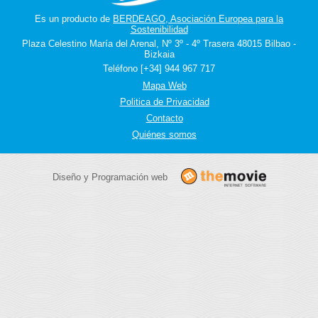
Es un producto de
BERDEAGO, Asociación Europea para la
Sostenibilidad
Plaza Celestino María del Arenal, Nº 3º - 4º Trasera 48015 Bilbao -
Bizkaia
Teléfono [+34] 944 967 717
Mapa Web
Politica de Privacidad
Contacto
Quiénes somos
Diseño y Programación web