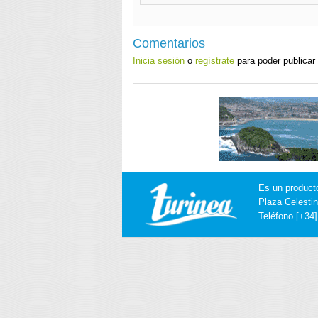
Comentarios
Inicia sesión
o
regístrate
para poder publicar
Es un product
Plaza Celestin
Teléfono [+34