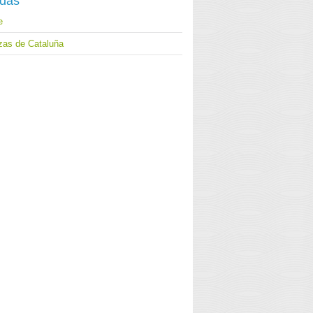
adas
e
ezas de Cataluña