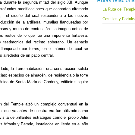
Rutas relacion
ña durante la segunda mitad del siglo XII. Aunque
n profundas modificaciones que acabarían alterando
La Ruta del Templ
val,
el diseño del cual respondería a las nuevas
Castillos y Fortal
ucción de la artillería: murallas flanqueadas por
fosos y muros de contención. La imagen actual de
s restos de lo que fue una imponente fortaleza.
testimonios del recinto soberano. Un espacio
flanqueado por torres, en el interior del cual se
os alrededor de un patio central.
lado, la Torre-habitación, una construcción sólida
ias: espacios de almacén, de residencia o la torre
mánica de Santa María de Gardeny, edificio singular
en del Temple alzó un complejo conventual en la
o -que ya antes de nuestra era fue utilizado como
visita de brillantes estrategas como el propio Julio
 Afranio y Petreio, instalados en Ilerda en el año