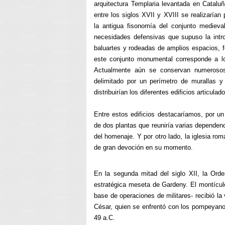
arquitectura Templaria levantada en Catalu
entre los siglos XVII y XVIII se realizaría
la antigua fisonomía del conjunto medie
necesidades defensivas que supuso la introd
baluartes y rodeadas de amplios espacios, 
este conjunto monumental corresponde a lo
Actualmente aún se conservan numerosos 
delimitado por un perímetro de murallas y 
distribuirían los diferentes edificios articulad
Entre estos edificios destacaríamos, por un 
de dos plantas que reuniría varias dependenc
del homenaje. Y por otro lado, la iglesia ro
de gran devoción en su momento.
En la segunda mitad del siglo XII, la Ord
estratégica meseta de Gardeny. El montícul
base de operaciones de militares- recibió la 
César, quien se enfrentó con los pompeyanos
49 a.C.