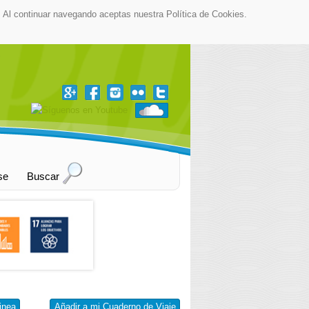
as. Al continuar navegando aceptas nuestra Política de Cookies.
▼
se
Buscar
inea
Añadir a mi Cuaderno de Viaje