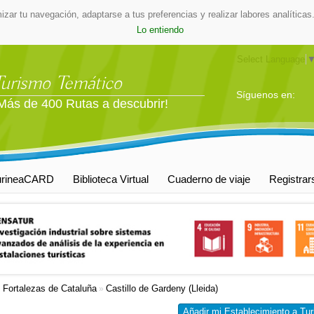
mizar tu navegación, adaptarse a tus preferencias y realizar labores analític
Lo entiendo
Select Language
Turismo Temático
Síguenos en:
Más de 400 Rutas a descubrir!
urineaCARD
Biblioteca Virtual
Cuaderno de viaje
Registrar
y Fortalezas de Cataluña
Castillo de Gardeny (Lleida)
»
Añadir mi Establecimiento a Tur