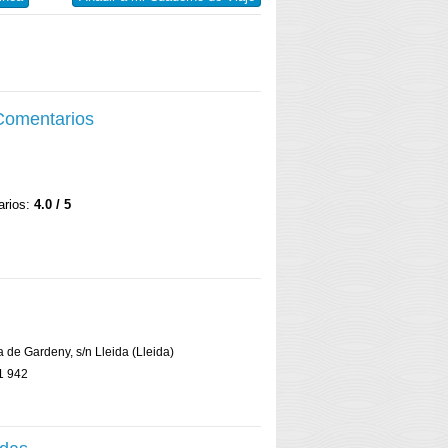
 Comentarios
arios:
4.0 / 5
a de Gardeny, s/n Lleida (Lleida)
1 942