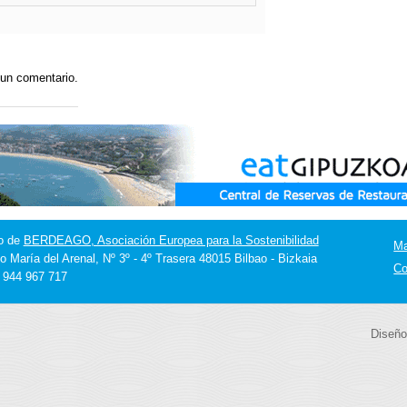
 un comentario.
o de
BERDEAGO, Asociación Europea para la Sostenibilidad
M
o María del Arenal, Nº 3º - 4º Trasera 48015 Bilbao - Bizkaia
Co
] 944 967 717
Diseño