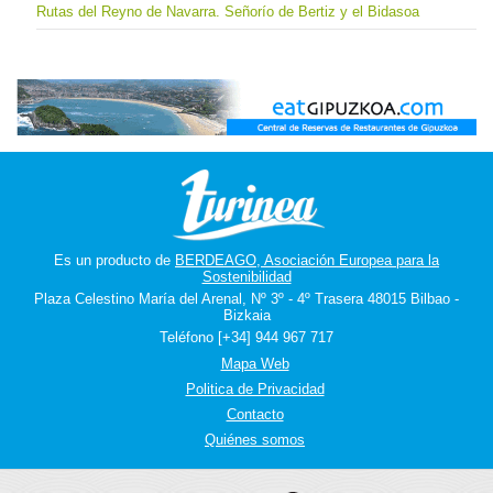
Rutas del Reyno de Navarra. Señorío de Bertiz y el Bidasoa
Es un producto de
BERDEAGO, Asociación Europea para la
Sostenibilidad
Plaza Celestino María del Arenal, Nº 3º - 4º Trasera 48015 Bilbao -
Bizkaia
Teléfono [+34] 944 967 717
Mapa Web
Politica de Privacidad
Contacto
Quiénes somos