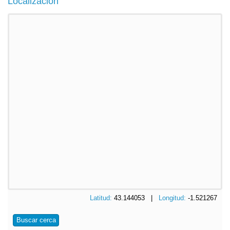
Localización
Latitud:
43.144053 |
Longitud:
-1.521267
Buscar cerca