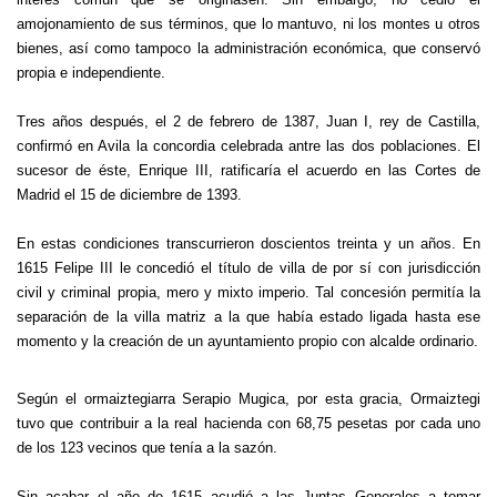
amojonamiento de sus términos, que lo mantuvo, ni los montes u otros
bienes, así como tampoco la administración económica, que conservó
propia e independiente.
Tres años después, el 2 de febrero de 1387, Juan I, rey de Castilla,
confirmó en Avila la concordia celebrada antre las dos poblaciones. El
sucesor de éste, Enrique III, ratificaría el acuerdo en las Cortes de
Madrid el 15 de diciembre de 1393.
En estas condiciones transcurrieron doscientos treinta y un años. En
1615 Felipe III le concedió el título de villa de por sí con jurisdicción
civil y criminal propia, mero y mixto imperio. Tal concesión permitía la
separación de la villa matriz a la que había estado ligada hasta ese
momento y la creación de un ayuntamiento propio con alcalde ordinario.
Según el ormaiztegiarra Serapio Mugica, por esta gracia, Ormaiztegi
tuvo que contribuir a la real hacienda con 68,75 pesetas por cada uno
de los 123 vecinos que tenía a la sazón.
Sin acabar el año de 1615 acudió a las Juntas Generales a tomar