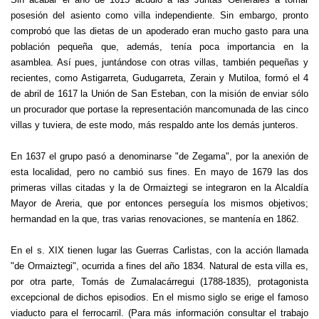
posesión del asiento como villa independiente. Sin embargo, pronto
comprobó que las dietas de un apoderado eran mucho gasto para una
población pequeña que, además, tenía poca importancia en la
asamblea. Así pues, juntándose con otras villas, también pequeñas y
recientes, como Astigarreta, Gudugarreta, Zerain y Mutiloa, formó el 4
de abril de 1617 la Unión de San Esteban, con la misión de enviar sólo
un procurador que portase la representación mancomunada de las cinco
villas y tuviera, de este modo, más respaldo ante los demás junteros.
En 1637 el grupo pasó a denominarse "de Zegama", por la anexión de
esta localidad, pero no cambió sus fines. En mayo de 1679 las dos
primeras villas citadas y la de Ormaiztegi se integraron en la Alcaldía
Mayor de Areria, que por entonces perseguía los mismos objetivos;
hermandad en la que, tras varias renovaciones, se mantenía en 1862.
En el s. XIX tienen lugar las Guerras Carlistas, con la acción llamada
"de Ormaiztegi", ocurrida a fines del año 1834. Natural de esta villa es,
por otra parte, Tomás de Zumalacárregui (1788-1835), protagonista
excepcional de dichos episodios. En el mismo siglo se erige el famoso
viaducto para el ferrocarril. (Para más información consultar el trabajo