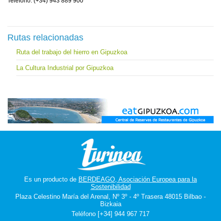
Teléfono: (+34) 943 889 900
Rutas relacionadas
Ruta del trabajo del hierro en Gipuzkoa
La Cultura Industrial por Gipuzkoa
Es un producto de
BERDEAGO, Asociación Europea para la
Sostenibilidad
Plaza Celestino María del Arenal, Nº 3º - 4º Trasera 48015 Bilbao -
Bizkaia
Teléfono [+34] 944 967 717