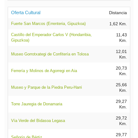
Oferta Cultural
Distancia
Fuerte San Marcos (Errenteria, Gipuzkoa)
1,62 Km.
Castillo del Emperador Carlos V (Hondarribia,
11,43
Gipuzkoa)
Km.
12,01
Museo Gorrotxategi de Confitería en Tolosa
Km.
20,73
Ferrería y Molinos de Agorregi en Aia
Km.
25,66
Museo y Parque de la Piedra Peru-Harri
Km.
29,27
Torre Jauregia de Donamaria
Km.
29,72
Vía Verde del Bidasoa Legasa
Km.
29,77
Señorío de Bértiz