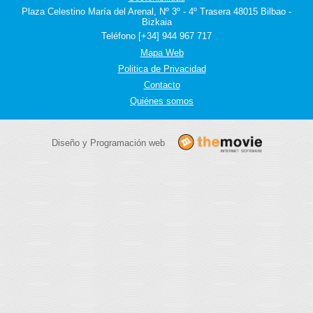
Plaza Celestino María del Arenal, Nº 3º - 4º Trasera 48015 Bilbao -
Bizkaia
Teléfono [+34] 944 967 717
Mapa Web
Politica de Privacidad
Contacto
Quiénes somos
Diseño y Programación web