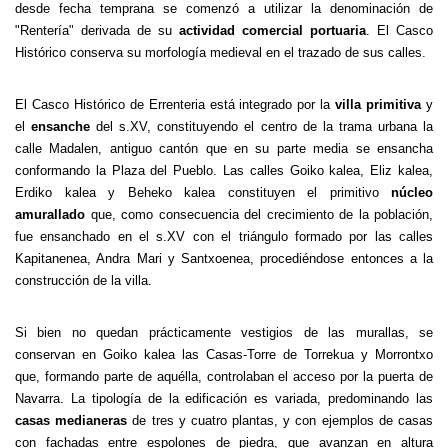
desde fecha temprana se comenzó a utilizar la denominación de
"Rentería" derivada de su
actividad comercial portuaria
. El Casco
Histórico conserva su morfología medieval en el trazado de sus calles.
El Casco Histórico de Errenteria está integrado por la
villa primitiva
y
el
ensanche
del s.XV, constituyendo el centro de la trama urbana la
calle Madalen, antiguo cantón que en su parte media se ensancha
conformando la Plaza del Pueblo. Las calles Goiko kalea, Eliz kalea,
Erdiko kalea y Beheko kalea constituyen el primitivo
núcleo
amurallado
que, como consecuencia del crecimiento de la población,
fue ensanchado en el s.XV con el triángulo formado por las calles
Kapitanenea, Andra Mari y Santxoenea, procediéndose entonces a la
construcción de la villa.
Si bien no quedan prácticamente vestigios de las murallas, se
conservan en Goiko kalea las Casas-Torre de Torrekua y Morrontxo
que, formando parte de aquélla, controlaban el acceso por la puerta de
Navarra. La tipología de la edificación es variada, predominando las
casas medianeras
de tres y cuatro plantas, y con ejemplos de casas
con fachadas entre espolones de piedra, que avanzan en altura