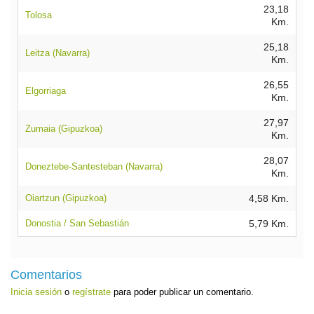
23,18
Tolosa
Km.
25,18
Leitza (Navarra)
Km.
26,55
Elgorriaga
Km.
27,97
Zumaia (Gipuzkoa)
Km.
28,07
Doneztebe-Santesteban (Navarra)
Km.
Oiartzun (Gipuzkoa)
4,58 Km.
Donostia / San Sebastián
5,79 Km.
Comentarios
Inicia sesión
o
regístrate
para poder publicar un comentario.