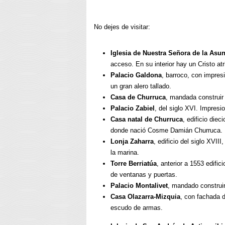
No dejes de visitar:
Iglesia de Nuestra Señora de la Asu
acceso. En su interior hay un Cristo atr
Palacio Galdona
, barroco, con impre
un gran alero tallado.
Casa de Churruca
, mandada construir
Palacio Zabiel
, del siglo XVI. Impresi
Casa natal de Churruca
, edificio die
donde nació Cosme Damián Churruca.
Lonja Zaharra
, edificio del siglo XVII
la marina.
Torre Berriatúa
, anterior a 1553 edific
de ventanas y puertas.
Palacio Montalivet
, mandado construir 
Casa Olazarra-Mizquia
, con fachada d
escudo de armas.