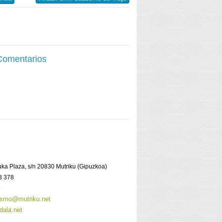
 Comentarios
ruka Plaza, s/n 20830 Mutriku (Gipuzkoa)
3 378
8
rismo@mutriku.net
dala.net