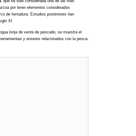
a
, que ha sido considerada una de las más
ipúzcoa por tener elementos considerados
co de herradura. Estudios posteriores han
iglo XI.
ntigua lonja de venta de pescado, se muestra el
erramientas y enseres relacionados con la pesca.