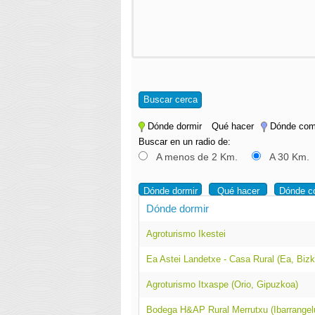
Buscar cerca
Dónde dormir
Qué hacer
Dónde com
Buscar en un radio de:
A menos de 2 Km.
A 30 Km.
Dónde dormir
Qué hacer
Dónde c
Dónde dormir
Agroturismo Ikestei
Ea Astei Landetxe - Casa Rural (Ea, Bizk
Agroturismo Itxaspe (Orio, Gipuzkoa)
Bodega H&AP Rural Merrutxu (Ibarrangelu