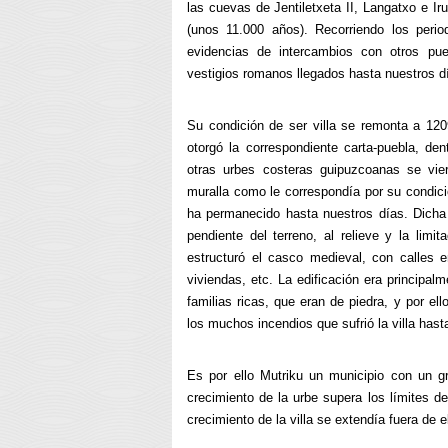
las cuevas de Jentiletxeta II, Langatxo e Ir
(unos 11.000 años). Recorriendo los perio
evidencias de intercambios con otros pue
vestigios romanos llegados hasta nuestros d
Su condición de ser villa se remonta a 1209
otorgó la correspondiente carta-puebla, de
otras urbes costeras guipuzcoanas se vier
muralla como le correspondía por su condició
ha permanecido hasta nuestros días. Dicha
pendiente del terreno, al relieve y la lim
estructuró el casco medieval, con calles 
viviendas, etc. La edificación era principa
familias ricas, que eran de piedra, y por el
los muchos incendios que sufrió la villa hasta
Es por ello Mutriku un municipio con un gra
crecimiento de la urbe supera los límites d
crecimiento de la villa se extendía fuera de 