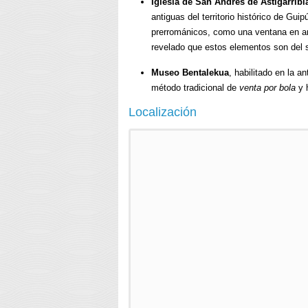
Iglesia de San Andrés de Astigarribi
antiguas del territorio histórico de Gu
prerrománicos, como una ventana en ar
revelado que estos elementos son del s
Museo Bentalekua
, habilitado en la a
método tradicional de
venta por bola
y h
Localización