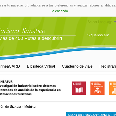
mizar tu navegación, adaptarse a tus preferencias y realizar labores analític
Lo entiendo
Select Language
Turismo Temático
Síguenos en:
Más de 400 Rutas a descubrir!
urineaCARD
Biblioteca Virtual
Cuaderno de viaje
Registrar
cón de Bizkaia
Mutriku
»
Añadir mi Establecimiento a Tur