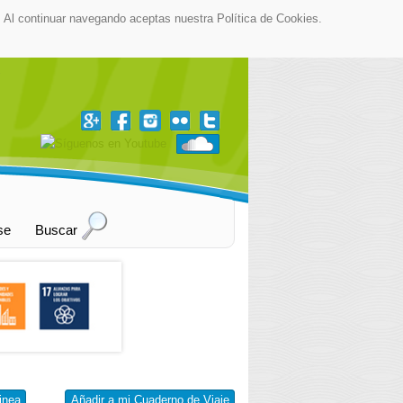
as. Al continuar navegando aceptas nuestra Política de Cookies.
▼
se
Buscar
inea
Añadir a mi Cuaderno de Viaje