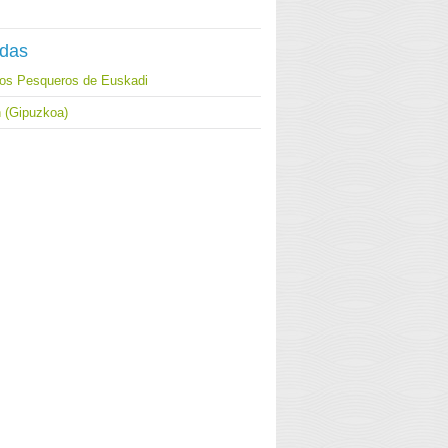
adas
los Pesqueros de Euskadi
h (Gipuzkoa)