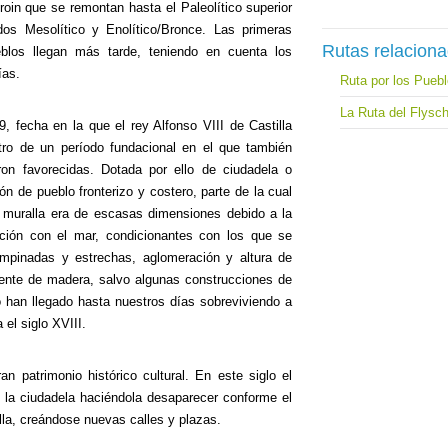
uroin que se remontan hasta el Paleolítico superior
dos Mesolítico y Enolítico/Bronce. Las primeras
Rutas relacion
blos llegan más tarde, teniendo en cuenta los
ías.
Ruta por los Pueb
La Ruta del Flysc
, fecha en la que el rey Alfonso VIII de Castilla
ntro de un período fundacional en el que también
on favorecidas. Dotada por ello de ciudadela o
n de pueblo fronterizo y costero, parte de la cual
 muralla era de escasas dimensiones debido a la
itación con el mar, condicionantes con los que se
empinadas y estrechas, aglomeración y altura de
lmente de madera, salvo algunas construcciones de
lo han llegado hasta nuestros días sobreviviendo a
 el siglo XVIII.
n patrimonio histórico cultural. En este siglo el
e la ciudadela haciéndola desaparecer conforme el
ella, creándose nuevas calles y plazas.