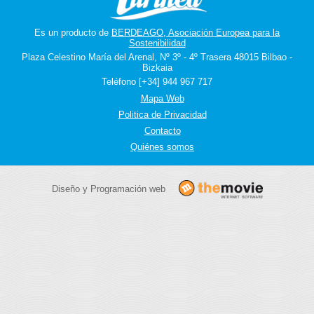
Es un producto de
BERDEAGO, Asociación Europea para la
Sostenibilidad
Plaza Celestino María del Arenal, Nº 3º - 4º Trasera 48015 Bilbao -
Bizkaia
Teléfono [+34] 944 967 717
Mapa Web
Politica de Privacidad
Contacto
Quiénes somos
Diseño y Programación web