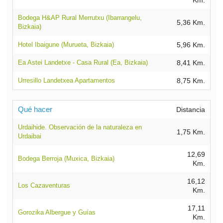
Km.
Bodega H&AP Rural Merrutxu (Ibarrangelu,
5,36 Km.
Bizkaia)
Hotel Ibaigune (Murueta, Bizkaia)
5,96 Km.
Ea Astei Landetxe - Casa Rural (Ea, Bizkaia)
8,41 Km.
Urresillo Landetxea Apartamentos
8,75 Km.
Qué hacer
Distancia
Urdaihide. Observación de la naturaleza en
1,75 Km.
Urdaibai
12,69
Bodega Berroja (Muxica, Bizkaia)
Km.
16,12
Los Cazaventuras
Km.
17,11
Gorozika Albergue y Guías
Km.