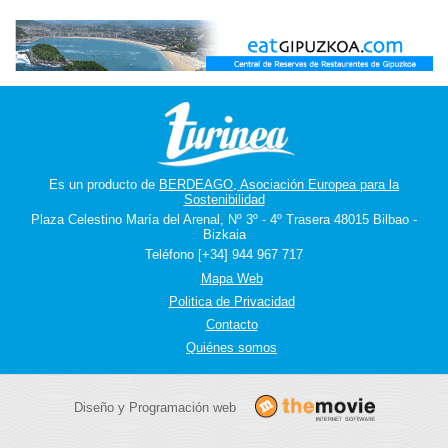
Es un producto de
BERDEAGO, Asociación Europea para la
Sostenibilidad
Plaza Celestino María del Arenal, Nº 3º - 4º Trasera 48015 Bilbao -
Bizkaia
Teléfono [+34] 944 967 717
Mapa Web
Politica de Privacidad
Contacto
Quiénes somos
Diseño y Programación web