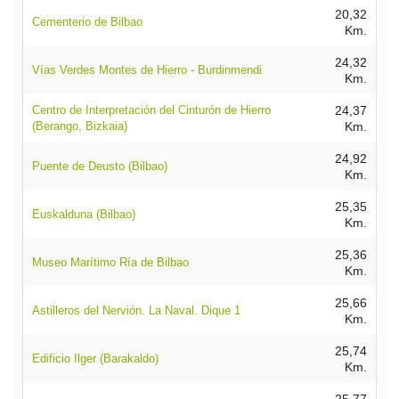
20,32
Cementerio de Bilbao
Km.
24,32
Vías Verdes Montes de Hierro - Burdinmendi
Km.
Centro de Interpretación del Cinturón de Hierro
24,37
(Berango, Bizkaia)
Km.
24,92
Puente de Deusto (Bilbao)
Km.
25,35
Euskalduna (Bilbao)
Km.
25,36
Museo Marítimo Ría de Bilbao
Km.
25,66
Astilleros del Nervión. La Naval. Dique 1
Km.
25,74
Edificio Ilger (Barakaldo)
Km.