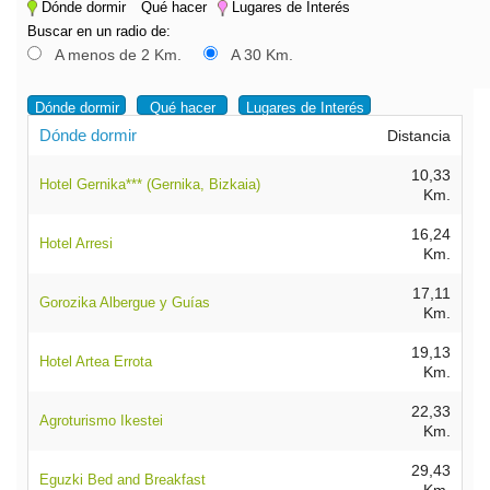
Dónde dormir
Qué hacer
Lugares de Interés
Buscar en un radio de:
A menos de 2 Km.
A 30 Km.
Dónde dormir
Qué hacer
Lugares de Interés
Dónde dormir
Distancia
10,33
Hotel Gernika*** (Gernika, Bizkaia)
Km.
16,24
Hotel Arresi
Km.
17,11
Gorozika Albergue y Guías
Km.
19,13
Hotel Artea Errota
Km.
22,33
Agroturismo Ikestei
Km.
29,43
Eguzki Bed and Breakfast