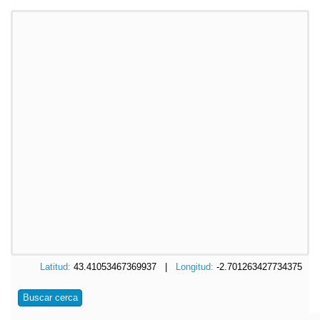
Latitud:
43.41053467369937 |
Longitud:
-2.701263427734375
Buscar cerca