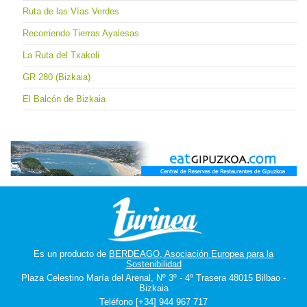
Ruta de las Vías Verdes
Recorriendo Tierras Ayalesas
La Ruta del Txakoli
GR 280 (Bizkaia)
El Balcón de Bizkaia
Es un producto de
BERDEAGO, Asociación Europea para la
Sostenibilidad
Plaza Celestino María del Arenal, Nº 3º - 4º Trasera 48015 Bilbao -
Bizkaia
Teléfono [+34] 944 967 717