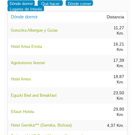
Dónde dormir
Qué hacer
Dónde comer
Lugares de Interés
Dónde dormir
Distancia
11,27
Gorozika Albergue y Guías
Km.
16,21
Hotel Artea Errota
Km.
17,39
Agroturismo Ikestei
Km.
18,87
Hotel Arresi
Km.
23,50
Eguzki Bed and Breakfast
Km.
29,80
Ellauri Hotela
Km.
Hotel Gernika*** (Gernika, Bizkaia)
4,37 Km.