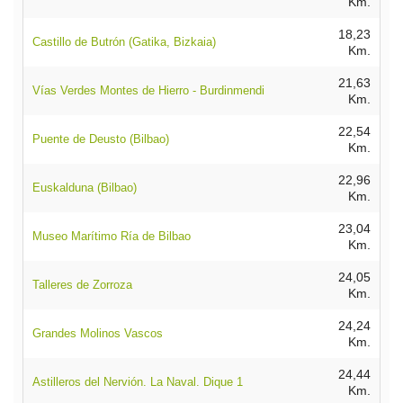
Km.
18,23
Castillo de Butrón (Gatika, Bizkaia)
Km.
21,63
Vías Verdes Montes de Hierro - Burdinmendi
Km.
22,54
Puente de Deusto (Bilbao)
Km.
22,96
Euskalduna (Bilbao)
Km.
23,04
Museo Marítimo Ría de Bilbao
Km.
24,05
Talleres de Zorroza
Km.
24,24
Grandes Molinos Vascos
Km.
24,44
Astilleros del Nervión. La Naval. Dique 1
Km.