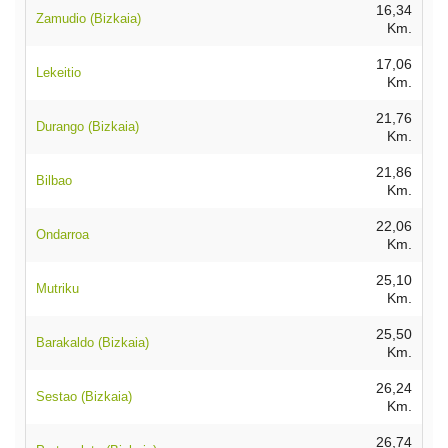
16,34
Zamudio (Bizkaia)
Km.
17,06
Lekeitio
Km.
21,76
Durango (Bizkaia)
Km.
21,86
Bilbao
Km.
22,06
Ondarroa
Km.
25,10
Mutriku
Km.
25,50
Barakaldo (Bizkaia)
Km.
26,24
Sestao (Bizkaia)
Km.
26,74