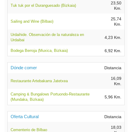
23,50
Tuk tuk por el Duranguesado (Bizkaia)
Km.
25,74
Sailing and Wine (Bilbao)
Km.
Urdaihide. Observación de la naturaleza en
4,23 Km.
Urdaibai
Bodega Berroja (Muxica, Bizkaia)
6,92 Km.
Dónde comer
Distancia
16,09
Restaurante Artebakarra Jatetxea
Km.
Camping & Bungalows Portuondo-Restaurante
5,96 Km.
(Mundaka, Bizkaia)
Oferta Cultural
Distancia
18,03
Cementerio de Bilbao