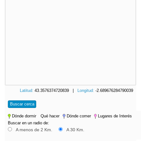
Latitud:
43.3576374720839 |
Longitud:
-2.689676284790039
Buscar cerca
Dónde dormir
Qué hacer
Dónde comer
Lugares de Interés
Buscar en un radio de:
A menos de 2 Km.
A 30 Km.