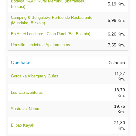
Bodega H&AP Rural Merrutxu (Ibarrangelu,
5,19 Km.
Bizkaia)
Camping & Bungalows Portuondo-Restaurante
5,96 Km.
(Mundaka, Bizkaia)
Ea Astei Landetxe - Casa Rural (Ea, Bizkaia)
6,26 Km.
Urresillo Landetxea Apartamentos
7,55 Km.
Qué hacer
Distancia
11,27
Gorozika Albergue y Guías
Km.
18,79
Los Cazaventuras
Km.
19,75
Sustraiak Natura
Km.
21,80
Bilbao Kayak
Km.