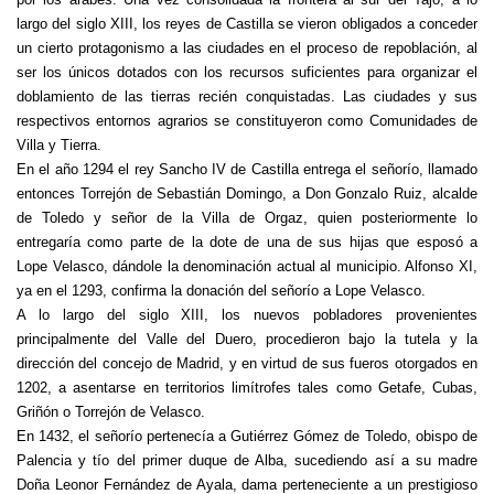
largo del siglo XIII, los reyes de Castilla se vieron obligados a conceder
un cierto protagonismo a las ciudades en el proceso de repoblación, al
ser los únicos dotados con los recursos suficientes para organizar el
doblamiento de las tierras recién conquistadas. Las ciudades y sus
respectivos entornos agrarios se constituyeron como Comunidades de
Villa y Tierra.
En el año 1294 el rey Sancho IV de Castilla entrega el señorío, llamado
entonces Torrejón de Sebastián Domingo, a Don Gonzalo Ruiz, alcalde
de Toledo y señor de la Villa de Orgaz, quien posteriormente lo
entregaría como parte de la dote de una de sus hijas que esposó a
Lope Velasco, dándole la denominación actual al municipio. Alfonso XI,
ya en el 1293, confirma la donación del señorío a Lope Velasco.
A lo largo del siglo XIII, los nuevos pobladores provenientes
principalmente del Valle del Duero, procedieron bajo la tutela y la
dirección del concejo de Madrid, y en virtud de sus fueros otorgados en
1202, a asentarse en territorios limítrofes tales como Getafe, Cubas,
Griñón o Torrejón de Velasco.
En 1432, el señorío pertenecía a Gutiérrez Gómez de Toledo, obispo de
Palencia y tío del primer duque de Alba, sucediendo así a su madre
Doña Leonor Fernández de Ayala, dama perteneciente a un prestigioso