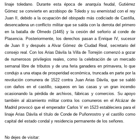
linaje toledano. Durante esta época de anarquía feudal, Gutiérrez
Gómez se convierte en arzobispo de Toledo y su enemistad con el rey
Juan II, debido a la ocupación del obispado más codiciado de Castilla,
desencadena un conflicto militar que se salda con la derrota del primero
en la batalla de Olmedo (1445) y la cesión del señorío al conde de
Plasencia. Posteriormente, los derechos pasan a Enrique IV, sucesor
de Juan II y después a Alvar Gómez de Ciudad Real, secretario del
consejo real. Con los Arias Dávila la Villa de Torrejón comenzó a gozar
de numerosos privilegios reales, como la celebración de un mercado
semanal libre de tributos y de una feria ganadera en primavera, lo que
condujo a una etapa de prosperidad económica, truncada en parte por la
revolución comunera de 1522 contra Juan Arias Dávila, que se saldó
con daños en el castillo, saqueos en las casas y un gran incendio
ocasionando la pérdida de archivos, fábricas y comercios. Su apoyo
también al alzamiento militar contra los comuneros en el Alcázar de
Madrid provocó que el emperador Carlos V en 1523 estableciera para el
linaje Arias Dávila el título de Conde de Puñonrostro y el castillo como
capital del estado condal y residencia permanente de los señores.
No dejes de visitar: