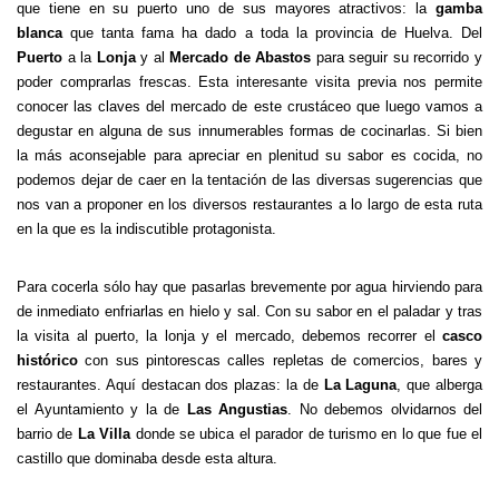
que tiene en su puerto uno de sus mayores atractivos: la
gamba
blanca
que tanta fama ha dado a toda la provincia de Huelva. Del
Puerto
a la
Lonja
y al
Mercado de Abastos
para seguir su recorrido y
poder comprarlas frescas. Esta interesante visita previa nos permite
conocer las claves del mercado de este crustáceo que luego vamos a
degustar en alguna de sus innumerables formas de cocinarlas. Si bien
la más aconsejable para apreciar en plenitud su sabor es cocida, no
podemos dejar de caer en la tentación de las diversas sugerencias que
nos van a proponer en los diversos restaurantes a lo largo de esta ruta
en la que es la indiscutible protagonista.
Para cocerla sólo hay que pasarlas brevemente por agua hirviendo para
de inmediato enfriarlas en hielo y sal. Con su sabor en el paladar y tras
la visita al puerto, la lonja y el mercado, debemos recorrer el
casco
histórico
con sus pintorescas calles repletas de comercios, bares y
restaurantes. Aquí destacan dos plazas: la de
La Laguna
, que alberga
el Ayuntamiento y la de
Las Angustias
. No debemos olvidarnos del
barrio de
La Villa
donde se ubica el parador de turismo en lo que fue el
castillo que dominaba desde esta altura.