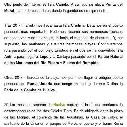
Otro punto de interés es
Isla Canela
. A su lado se ubica
Punta del
Moral
, barrio de pescadores donde la gamba es omnipresente.
Tras 20 km la ruta nos lleva hasta
Isla Cristina
. Estamos en el puerto
pesquero más importante. Podemos recorrer sus numerosas fábricas
de conservas y de salazones, la lonja, el mercado de abastos… Y, por
supuesto, las marismas y sus tres hermosas playas. Continuaremos
ruta pasando por el complejo turístico en el que se ha convertido
Isla
Antilla
para llegar a
Lepe
y a
Cartaya
pasando por el
Paraje Natural
de las Marismas del Río Piedra
y
Flecha del Rompido
.
Otros 20 km bordeando la playa nos permiten llegar al antiguo puerto
pesquero de
Punta Umbría
que acoge en agosto durante 3 días la
Feria de la Gamba de Huelva.
20 km más nos separan de
Huelva
capital en la ría que conforma la
desembocadura de los ríos Odiel y Tinto. Es de obligada visita la plaza
de las Monjas, el convento de las Agustinas, la Casa de Colón, el
santuario de la Cinta en el parque de Moret, el puerto y el barrio Reina