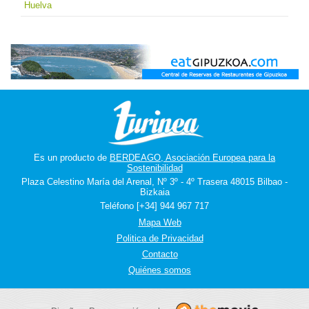
Huelva
Es un producto de
BERDEAGO, Asociación Europea para la
Sostenibilidad
Plaza Celestino María del Arenal, Nº 3º - 4º Trasera 48015 Bilbao -
Bizkaia
Teléfono [+34] 944 967 717
Mapa Web
Politica de Privacidad
Contacto
Quiénes somos