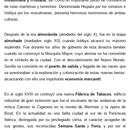
musulmana y cristiana
, así como un importante punto de confluencia
de rutas marítimas y terrestres. Denominada Hispalis por los romanos e
Isbiliya por los musulmanes, presenta hermosos testimonios de ambas
culturas.
Después de la era
almorávide
(alrededor del siglo X), fue en la etapa
almohade
(mediados siglo XII) cuando Isbiliya alcanzó su máximo
esplendor. Fue durante los años de gobierno de esta dinastía bereber
cuando se construyó la Mezquita Mayor, cuyo alminar se ha convertido
en el símbolo de la ciudad. Con el descubrimiento del Nuevo Mundo,
Sevilla se convierte en el
puerto de salida
y llegada de las naves que
se aventuraban a la exploración y colonización de estas nuevas tierras,
alcanzando con ello una importante
economía mercantil
.
En el siglo XVIII se contruyó una nueva
Fábrica de Tabacos
, edificio
industrial de gran extensión que fue el escenario de las andanzas de la
mítica Carmen la Cigarrera en la novela de Merimée y la ópera de
Bizet. En la actualidad es una bella ciudad al sur de la Península
Ibérica, distinguida por su privilegiado clima, el carácter acogedor de
sus gentes, sus reconocidas
Semana Santa
y
Feria
, y por ser el