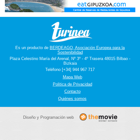
Es un producto de
BERDEAGO, Asociación Europea para la
Sostenibilidad
Plaza Celestino María del Arenal, Nº 3º - 4º Trasera 48015 Bilbao -
Bizkaia
Teléfono [+34] 944 967 717
Mapa Web
Politica de Privacidad
Contacto
Quiénes somos
Diseño y Programación web