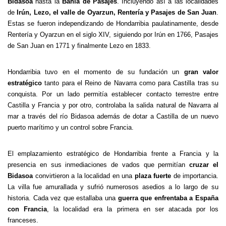
Bidasoa
hasta la
Bahía de Pasajes
. Incluyendo así a las localidades
de
Irún, Lezo, el valle de Oyarzun, Rentería y Pasajes de San Juan
.
Estas se fueron independizando de Hondarribia paulatinamente, desde
Rentería y Oyarzun en el siglo XIV, siguiendo por Irún en 1766, Pasajes
de San Juan en 1771 y finalmente Lezo en 1833.
Hondarribia tuvo en el momento de su fundación un
gran valor
estratégico
tanto para el Reino de Navarra como para Castilla tras su
conquista. Por un lado permitía establecer contacto terrestre entre
Castilla y Francia y por otro, controlaba la salida natural de Navarra al
mar a través del río Bidasoa además de dotar a Castilla de un nuevo
puerto marítimo y un control sobre Francia.
El emplazamiento estratégico de Hondarribia frente a Francia y la
presencia en sus inmediaciones de vados que permitían
cruzar el
Bidasoa
convirtieron a la localidad en una
plaza fuerte
de importancia.
La villa fue amurallada y sufrió numerosos asedios a lo largo de su
historia. Cada vez que estallaba una
guerra que enfrentaba a España
con Francia
, la localidad era la primera en ser atacada por los
franceses.