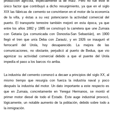
producción agrícola, especialmente la de maíz. Pero no fue éste el
único factor que contribuyó a dicho resurgimiento, ya que en el siglo
XIX las fábricas de cemento se convirtieron en el motor de la economía
de la villa, y éstas a su vez potenciaron la actividad comercial del
puerto. El transporte terrestre también mejoró en esta época, ya que
entre los años 1882 y 1885 se construyó la carretera que une Zumaia
con Getaria (ya comunicada con Donostia-San Sebastián), en 1900
llegó el tren que unía Deba con Zarautz, y en 1926 se inauguró el
ferrocarril del Urola, hoy desaparecido. La mejora de las
comunicaciones, no obstante, perjudicó al puerto de Bedua, que vio
agonizar su actividad comercial debido a que el puente del Urola
impedía el paso a los barcos río arriba.
La industria del cemento comenzó a decaer a principios del siglo XX, al
mismo tiempo que resurgía con fuerza la industria naval y poco
después la industria del motor. Un dato importante a este respecto es
que en Zumaia, concretamente en Yeregui Hermanos, se montó el
primer motor diesel de todo el Estado. Este auge industrial provocó,
lógicamente, un notable aumento de la población, debido sobre todo a
la inmigración.