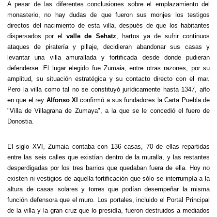
A pesar de las diferentes conclusiones sobre el emplazamiento del
monasterio, no hay dudas de que fueron sus monjes los testigos
directos del nacimiento de esta villa, después de que los habitantes
dispersados por el
valle de Sehatz
, hartos ya de sufrir continuos
ataques de piratería y pillaje, decidieran abandonar sus casas y
levantar una villa amurallada y fortificada desde donde pudieran
defenderse. El lugar elegido fue Zumaia, entre otras razones, por su
amplitud, su situación estratégica y su contacto directo con el mar.
Pero la villa como tal no se constituyó jurídicamente hasta 1347, año
en que el rey
Alfonso XI
confirmó a sus fundadores la Carta Puebla de
"Villa de Villagrana de Zumaya", a la que se le concedió el fuero de
Donostia.
El siglo XVI, Zumaia contaba con 136 casas, 70 de ellas repartidas
entre las seis calles que existían dentro de la muralla, y las restantes
desperdigadas por los tres barrios que quedaban fuera de ella. Hoy no
existen ni vestigios de aquella fortificación que sólo se interrumpía a la
altura de casas solares y torres que podían desempeñar la misma
función defensora que el muro. Los portales, incluido el Portal Principal
de la villa y la gran cruz que lo presidía, fueron destruidos a mediados