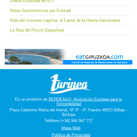
Vuelta a Euskadi en BTT
Rutas Gastronómicas por Euskadi
Ruta del Guisante Lágrima, el Caviar de la Huerta Gipuzkoana
La Ruta del Flysch (Gipuzkoa)
Es un producto de
BERDEAGO, Asociación Europea para la
Sostenibilidad
Plaza Celestino María del Arenal, Nº 3º - 4º Trasera 48015 Bilbao -
Bizkaia
Teléfono [+34] 944 967 717
Mapa Web
Politica de Privacidad