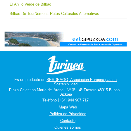
El Anillo Verde de Bilbao
Bilbao Dé TourNement: Rutas Culturales Alternativas
Es un producto de
BERDEAGO, Asociación Europea para la
Sostenibilidad
Plaza Celestino María del Arenal, Nº 3º - 4º Trasera 48015 Bilbao -
Bizkaia
Teléfono [+34] 944 967 717
Mapa Web
Politica de Privacidad
Contacto
Quiénes somos