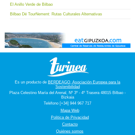
El Anillo Verde de Bilbao
Bilbao Dé TourNement: Rutas Culturales Alternativas
Es un producto de
BERDEAGO, Asociación Europea para la
Sostenibilidad
Plaza Celestino María del Arenal, Nº 3º - 4º Trasera 48015 Bilbao -
Bizkaia
Teléfono [+34] 944 967 717
Mapa Web
Politica de Privacidad
Contacto
Quiénes somos