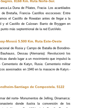
e-Sagres. 8168 Km.
Ruta Norte-Sur.
nca-La Duna de Pilates, Fracia- Los acantilados
s de Bretaña, Francia- Castillos escoceses: Entre
amos el Castillo de Rowalan antes de llegar a la
d y el Castillo de Culzean- Barrio de Bryggen en
punto más septentrional de la red EuroVelo.
lway-Moscú 5.500 Km. Ruta Este-Oeste
Nacional de Rusia y Campo de Batalla de Borodino-
Bauhauss, Dessau (Alemania): Revolucionó los
éticas dando lugar a un movimiento que impulsó la
a- Cementerio de Katyn, Rusia: Cementerio militar
lacos asesinados en 1940 en la masacre de Katyn.-
rondheim-Santiago de Compostela. 5122
 mar del norte- Monumentos de Jelling, Dinamarca:
onasterio donde ilustra la conversión de los