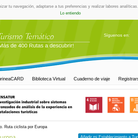
mizar tu navegación, adaptarse a tus preferencias y realizar labores analític
Lo entiendo
Turismo Temático
Síguenos en:
Más de 400 Rutas a descubrir!
urineaCARD
Biblioteca Virtual
Cuaderno de viaje
Registrar
o. Ruta ciclista por Europa
Europa
Añadir mi Establecimiento a Tur