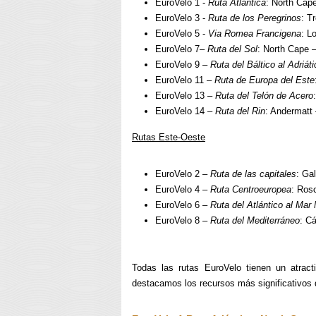
EuroVelo 1 -
Ruta Atlántica
: North Cap
EuroVelo 3 -
Ruta de los Peregrinos
: T
EuroVelo 5 -
Via Romea Francigena
: L
EuroVelo 7–
Ruta del Sol
: North Cape 
EuroVelo 9 –
Ruta del Báltico al Adriáti
EuroVelo 11 –
Ruta de Europa del Este
EuroVelo 13 –
Ruta del Telón de Acero
EuroVelo 14 –
Ruta del Rin
: Andermatt
Rutas Este-Oeste
EuroVelo 2 –
Ruta de las capitales
: Ga
EuroVelo 4 –
Ruta Centroeuropea
: Ros
EuroVelo 6 –
Ruta del Atlántico al Mar
EuroVelo 8 –
Ruta del Mediterráneo
: C
Todas las rutas EuroVelo tienen un atractiv
destacamos los recursos más significativos 