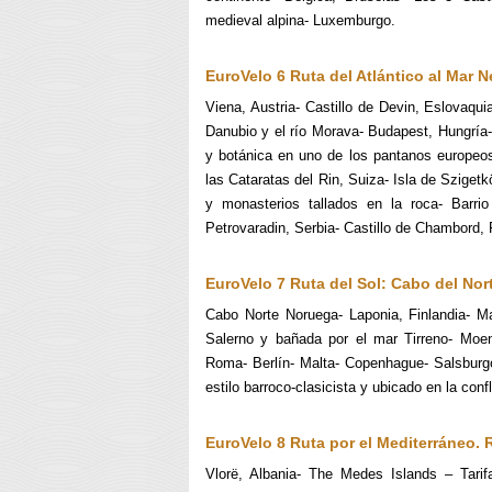
medieval alpina- Luxemburgo.
EuroVelo 6 Ruta del Atlántico al Mar 
Viena, Austria- Castillo de Devin, Eslovaqu
Danubio y el río Morava- Budapest, Hungría-
y botánica en uno de los pantanos europeo
las Cataratas del Rin, Suiza- Isla de Szigetkö
y monasterios tallados en la roca- Barrio
Petrovaradin, Serbia- Castillo de Chambord, 
EuroVelo
7 Ruta del Sol: Cabo del Nor
Cabo Norte Noruega- Laponia, Finlandia- Ma
Salerno y bañada por el mar Tirreno- Moen
Roma- Berlín- Malta- Copenhague- Salsburgo
estilo barroco-clasicista y ubicado en la conf
EuroVelo 8 Ruta por el Mediterráneo. 
Vlorë, Albania- The Medes Islands – Tari