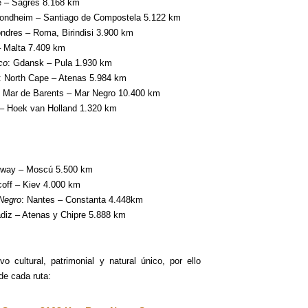
e – Sagres 8.168 km
rondheim – Santiago de Compostela 5.122 km
ondres – Roma, Birindisi 3.900 km
– Malta 7.409 km
co
: Gdansk – Pula 1.930 km
: North Cape – Atenas 5.984 km
: Mar de Barents – Mar Negro 10.400 km
 – Hoek van Holland 1.320 km
lway – Moscú 5.500 km
coff – Kiev 4.000 km
 Negro
: Nantes – Constanta 4.448km
ádiz – Atenas y Chipre 5.888 km
o cultural, patrimonial y natural único, por ello
de cada ruta: