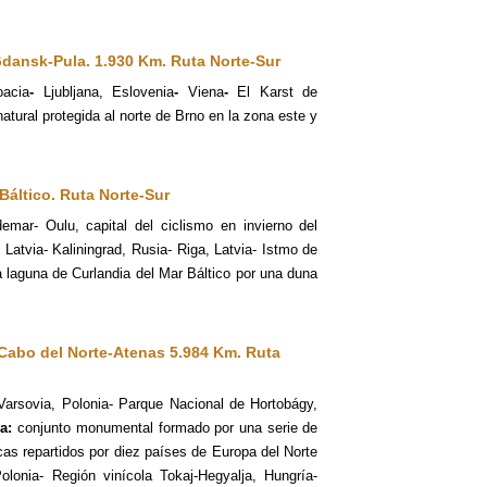
 Gdansk-Pula. 1.930 Km.
Ruta Norte-Sur
oacia
-
Ljubljana, Eslovenia
-
Viena
-
El Karst de
atural protegida al norte de Brno en la zona este y
 Báltico.
Ruta Norte-Sur
emar- Oulu, capital del ciclismo en invierno del
, Latvia- Kaliningrad, Rusia- Riga, Latvia- Istmo de
 laguna de Curlandia del Mar Báltico por una duna
 Cabo del Norte-Atenas 5.984 Km.
Ruta
 Varsovia, Polonia- Parque Nacional de Hortobágy,
ia:
conjunto monumental formado por una serie de
cas repartidos por diez países de Europa del Norte
lonia- Región vinícola Tokaj-Hegyalja, Hungría-