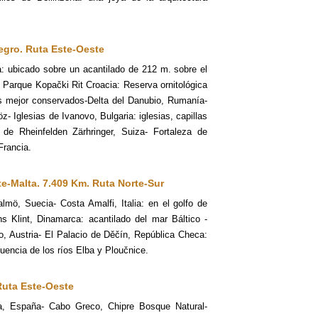
Negro.
Ruta Este-Oeste
ia: ubicado sobre un acantilado de 212 m. sobre el
 Parque Kopački Rit Croacia: Reserva ornitológica
s mejor conservados-Delta del Danubio, Rumanía-
z- Iglesias de Ivanovo, Bulgaria: iglesias, capillas
 de Rheinfelden Zärhringer, Suiza- Fortaleza de
Francia.
te-Malta. 7.409 Km.
Ruta Norte-Su
r
lmö, Suecia- Costa Amalfi, Italia: en el golfo de
s Klint, Dinamarca: acantilado del mar Báltico -
, Austria- El Palacio de Děčín, República Checa:
luencia de los ríos Elba y Ploučnice.
Ruta Este-Oeste
fa, España- Cabo Greco, Chipre Bosque Natural-