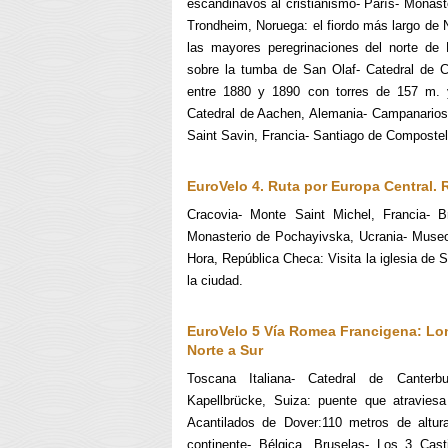
escandinavos al cristianismo- París- Monast
Trondheim, Noruega: el fiordo más largo de 
las mayores peregrinaciones del norte de E
sobre la tumba de San Olaf- Catedral de C
entre 1880 y 1890 con torres de 157 m. 
Catedral de Aachen, Alemania- Campanarios
Saint Savin, Francia- Santiago de Compostel
EuroVelo
4. Ruta por Europa Central.
Cracovia- Monte Saint Michel, Francia- B
Monasterio de Pochayivska, Ucrania- Museo
Hora, República Checa: Visita la iglesia de 
la ciudad.
EuroVelo 5 Vía Romea Francigena: Lon
Norte a Sur
Toscana Italiana- Catedral de Canterbu
Kapellbrücke, Suiza: puente que atravies
Acantilados de Dover:110 metros de altu
continente- Bélgica, Bruselas- Los 3 Cast