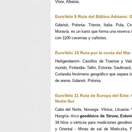
Vlore, Albania.
EuroVelo 9 Ruta del Báltico Adriano:
Gdańsk, Polonia- Trieste, Italia- Pula, Cr
Moravia: es un karst que forma una reserva n
con 1100 cavernas y cañones.
EuroVelo 10 Ruta por la costa del Mar
Heiligendamm- Castillos de Troense y Vald
mundo, Finlandia- Tallin, Estonia- Saulkrasti
Curlandia fenómeno geográfico que separa la
de arena- Gdansk, Polonia.
EuroVelo 11 Ruta de Europa del Este:
Norte-Sur
Cabo del Norte, Noruega- Vilnius, Lituania-
Hungría- Arco
geodésico de Struve, Eston
34 hitos o vértices para mediciones geodési
y Oriental -
Minas de sal de Wieliczka, Po