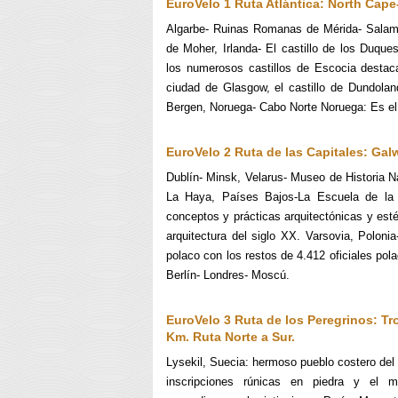
EuroVelo 1 Ruta Atlántica: North Cap
Algarbe- Ruinas Romanas de Mérida- Salama
de Moher, Irlanda- El castillo de los Duque
los numerosos castillos de Escocia destac
ciudad de Glasgow, el castillo de Dundolan
Bergen, Noruega- Cabo Norte Noruega: Es el 
Euro
V
elo 2
Ruta de las Capitales: Ga
Dublín- Minsk, Velarus- Museo de Historia 
La Haya, Países Bajos-La Escuela de la 
conceptos y prácticas arquitectónicas y est
arquitectura del siglo XX. Varsovia, Poloni
polaco con los restos de 4.412 oficiales po
Berlín- Londres- Moscú.
EuroVelo
3 Ruta de los Peregrinos: T
Km. Ruta Norte a Sur.
Lysekil, Suecia: hermoso pueblo costero del
inscripciones rúnicas en piedra y el m