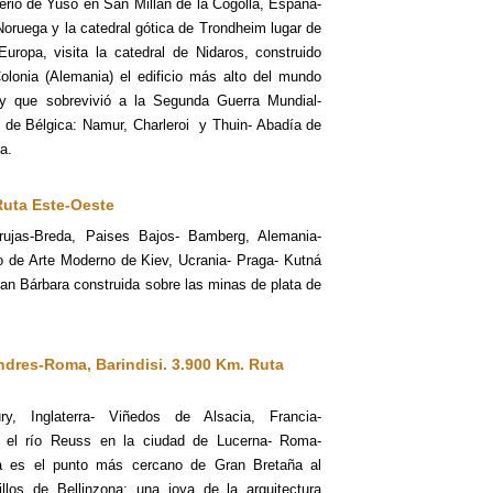
erio de Yuso en San Millán de la Cogolla, España-
Noruega y la catedral gótica de Trondheim lugar de
uropa, visita la catedral de Nidaros, construido
olonia (Alemania) el edificio más alto del mundo
y que sobrevivió a la Segunda Guerra Mundial-
 de Bélgica: Namur, Charleroi y Thuin- Abadía de
a.
Ruta Este-Oeste
rujas-Breda, Paises Bajos- Bamberg, Alemania-
 de Arte Moderno de Kiev, Ucrania- Praga- Kutná
San Bárbara construida sobre las minas de plata de
dres-Roma, Barindisi. 3.900 Km. Ruta
ry, Inglaterra- Viñedos de Alsacia, Francia-
a el río Reuss en la ciudad de Lucerna- Roma-
ra es el punto más cercano de Gran Bretaña al
illos de Bellinzona: una joya de la arquitectura