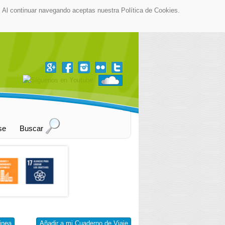
as. Al continuar navegando aceptas nuestra Política de Cookies.
▼
se
Buscar
inea
Añadir a mi Cuaderno de Viaje