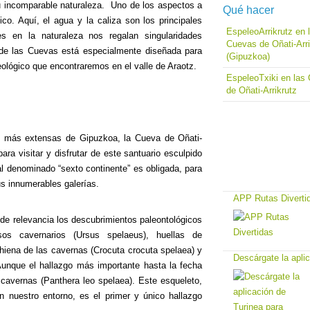
u incomparable naturaleza. Uno de los aspectos a
Qué hacer
co. Aquí, el agua y la caliza son los principales
EspeleoArrikrutz en 
s en la naturaleza nos regalan singularidades
Cuevas de Oñati-Arri
de las Cuevas está especialmente diseñada para
(Gipuzkoa)
eológico que encontraremos en el valle de Araotz.
EspeleoTxiki en las
de Oñati-Arrikrutz
 más extensas de Gipuzkoa, la Cueva de Oñati-
ara visitar y disfrutar de este santuario esculpido
 al denominado “sexto continente” es obligada, para
s innumerables galerías.
APP Rutas Diverti
de relevancia los descubrimientos paleontológicos
os cavernarios (Ursus spelaeus), huellas de
, hiena de las cavernas (Crocuta crocuta spelaea) y
Descárgate la apli
Aunque el hallazgo más importante hasta la fecha
 cavernas (Panthera leo spelaea). Este esqueleto,
en nuestro entorno, es el primer y único hallazgo