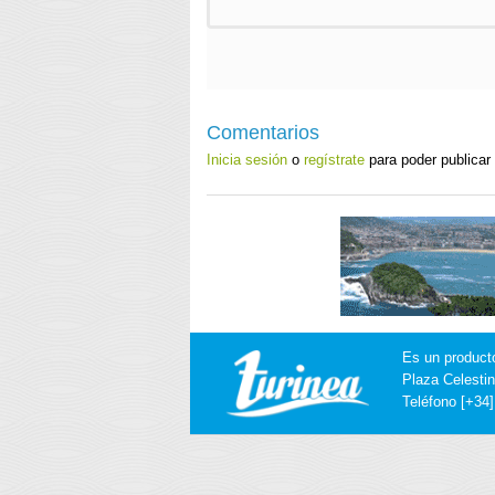
Comentarios
Inicia sesión
o
regístrate
para poder publicar
Es un product
Plaza Celestin
Teléfono [+34