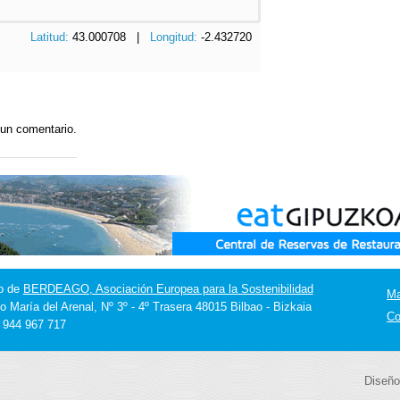
Latitud:
43.000708 |
Longitud:
-2.432720
 un comentario.
o de
BERDEAGO, Asociación Europea para la Sostenibilidad
M
o María del Arenal, Nº 3º - 4º Trasera 48015 Bilbao - Bizkaia
Co
] 944 967 717
Diseño