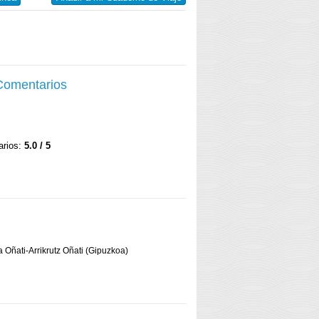
 Comentarios
arios:
5.0 / 5
a Oñati-Arrikrutz Oñati (Gipuzkoa)