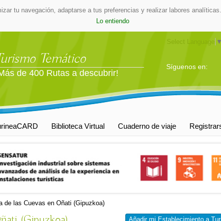
mizar tu navegación, adaptarse a tus preferencias y realizar labores analític
Lo entiendo
Select Language
Turismo Temático
Síguenos en:
Más de 400 Rutas a descubrir!
urineaCARD
Biblioteca Virtual
Cuaderno de viaje
Registrar
 de las Cuevas en Oñati (Gipuzkoa)
ñati (Gipuzkoa)
Añadir mi Establecimiento a Tur