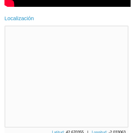
Localización
Latitud:
42.670355 |
Longitud:
-2.033063