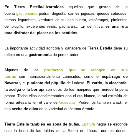
En
Tierra Estella-Lizarraldea
aquellos que gusten de la
buena
gastronomía
podrán degustar carnes jugosas, quesos sabrosos,
tiernas legumbres, verduras de su rica huerta, espárragos, pimientos
del piquillo, excelentes vinos, pacharán... En definitiva,
es una ruta
para disfrutar del placer de los sentidos.
La importante actividad agrícola y ganadera de
Tierra Estella
tiene su
reflejo en una
gastronomía
de primer orden.
Algunos de los
productos que se recogen en sus
tierras
son internacionalmente conocidos, como el
espárrago de
Navarra
y el
pimiento del piquillo
de Lodosa.
El cardo, la alcachofa,
la acelga o la borraja
son otros de los manjares que merece la pena
probar. Todos ellos condimentados con el oro blanco, la sal extraída de
forma artesanal en el valle de
Guesalaz
. Podremos también añadir el
rico
aceite de oliva
de la variedad autóctona Arróniz.
Tierra Estella también es zona de trufas.
La trufa
negra se esconde
bajo la tierra de las faldas de la Sierra de Lóquiz, que es donde,