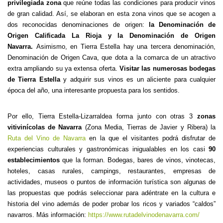
privilegiada zona
que reúne todas las condiciones para producir vinos
de gran calidad. Así, se elaboran en esta zona vinos que se acogen a
dos reconocidas denominaciones de origen:
la Denominación de
Origen Calificada La Rioja y la Denominación de Origen
Navarra.
Asimismo, en Tierra Estella hay una tercera denominación,
Denominación de Origen Cava, que dota a la comarca de un atractivo
extra ampliando su ya extensa oferta.
Visitar las numerosas bodegas
de Tierra Estella
y adquirir sus vinos es un aliciente para cualquier
época del año, una interesante propuesta para los sentidos.
Por ello, Tierra Estella-Lizarraldea forma junto con otras 3
zonas
vitivinícolas de Navarra
(Zona Media, Tierras de Javier y Ribera) la
Ruta del Vino de Navarra
en la que el visitantes podrá disfrutar de
experiencias culturales y gastronómicas inigualables en los casi
90
establecimientos
que la forman. Bodegas, bares de vinos, vinotecas,
hoteles, casas rurales, campings, restaurantes, empresas de
actividades, museos o puntos de información turística son algunas de
las propuestas que podrás seleccionar para adéntrate en la cultura e
historia del vino además de poder probar los ricos y variados “caldos”
navarros. Más información:
https://www.rutadelvinodenavarra.com/