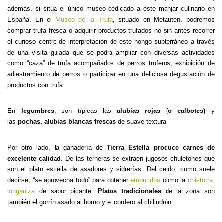
además, si sitúa el único museo dedicado a este manjar culinario en
España. En el
Museo de la Trufa
, situado en Metauten, podremos
comprar trufa fresca o adquirir productos trufados no sin antes recorrer
el curioso centro de interpretación de este hongo subterráneo a través
de una visita guiada que se podrá ampliar con diversas actividades
como “caza” de trufa acompañados de perros truferos, exhibición de
adiestramiento de perros o participar en una deliciosa degustación de
productos con trufa.
En
legumbres
, son típicas las
alubias rojas (o calbotes)
y
las
pochas, alubias blancas frescas
de suave textura.
Por otro lado, la ganadería de
Tierra Estella produce carnes de
excelente calidad
. De las terneras se extraen jugosos chuletones que
son el plato estrella de asadores y sidrerías. Del cerdo, como suele
decirse, “se aprovecha todo” para obtener
embutidos
como la
chistorra,
longaniza
de sabor picante.
Platos tradicionales
de la zona son
también el gorrín asado al horno y el cordero al chilindrón.