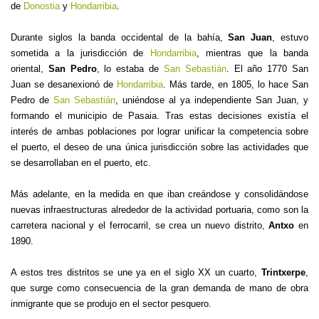
de
Donostia
y
Hondarribia
.
Durante siglos la banda occidental de la bahía,
San Juan
, estuvo
sometida a la jurisdicción de
Hondarribia
, mientras que la banda
oriental,
San Pedro
, lo estaba de
San Sebastián
. El año 1770 San
Juan se desanexionó de
Hondarribia
. Más tarde, en 1805, lo hace San
Pedro de
San Sebastián
, uniéndose al ya independiente San Juan, y
formando el municipio de Pasaia. Tras estas decisiones existía el
interés de ambas poblaciones por lograr unificar la competencia sobre
el puerto, el deseo de una única jurisdicción sobre las actividades que
se desarrollaban en el puerto, etc.
Más adelante, en la medida en que iban creándose y consolidándose
nuevas infraestructuras alrededor de la actividad portuaria, como son la
carretera nacional y el ferrocarril, se crea un nuevo distrito,
Antxo
en
1890.
A estos tres distritos se une ya en el siglo XX un cuarto,
Trintxerpe
,
que surge como consecuencia de la gran demanda de mano de obra
inmigrante que se produjo en el sector pesquero.