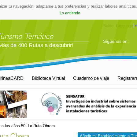
mizar tu navegación, adaptarse a tus preferencias y realizar labores analític
Lo entiendo
Select Language
Turismo Temático
Síguenos en:
Más de 400 Rutas a descubrir!
urineaCARD
Biblioteca Virtual
Cuaderno de viaje
Registrar
e a los años 50: La Ruta Obrera
Ruta Obrera
Añadir mi Establecimiento a Tur