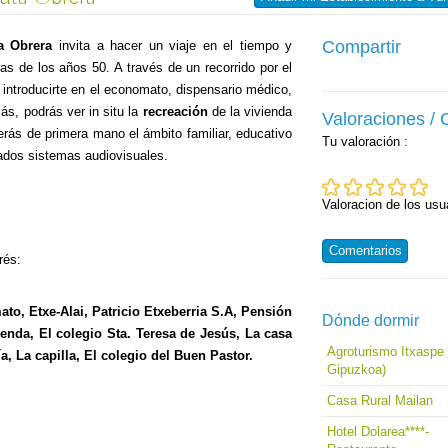
Compartir
a Obrera
invita a hacer un viaje en el tiempo y
eras de los años
50. A
través de un recorrido por el
e introducirte en el economato, dispensario médico,
ás, podrás ver in situ la
recreación
de la vivienda
Valoraciones /
cerás de primera mano el ámbito familiar, educativo
Tu valoración
:
zados sistemas audiovisuales.
Valoracion de los usu
Comentarios
rés:
ato, Etxe-Alai, Patricio Etxeberria S.A, Pensión
Dónde dormir
ienda, El colegio Sta. Teresa de Jesús, La casa
Agroturismo Itxaspe 
a, La capilla, El colegio del Buen Pastor.
Gipuzkoa)
Casa Rural Mailan
Hotel Dolarea****-