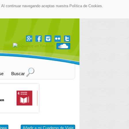
as. Al continuar navegando aceptas nuestra Política de Cookies.
▼
se
Buscar
inea
Añadir a mi Cuaderno de Viaje