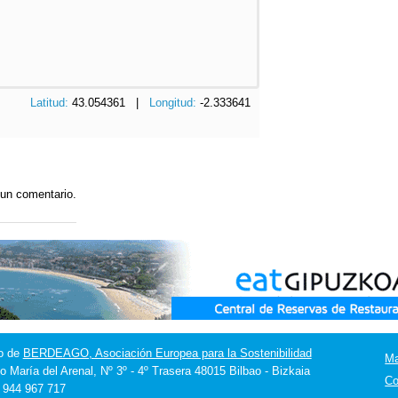
Latitud:
43.054361 |
Longitud:
-2.333641
 un comentario.
o de
BERDEAGO, Asociación Europea para la Sostenibilidad
M
o María del Arenal, Nº 3º - 4º Trasera 48015 Bilbao - Bizkaia
Co
] 944 967 717