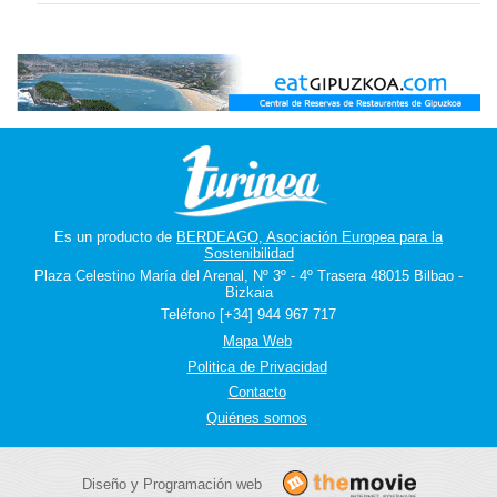
Es un producto de
BERDEAGO, Asociación Europea para la
Sostenibilidad
Plaza Celestino María del Arenal, Nº 3º - 4º Trasera 48015 Bilbao -
Bizkaia
Teléfono [+34] 944 967 717
Mapa Web
Politica de Privacidad
Contacto
Quiénes somos
Diseño y Programación web