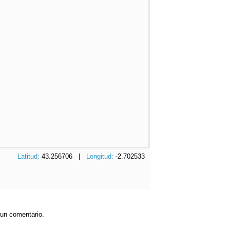
Latitud:
43.256706 |
Longitud:
-2.702533
 un comentario.