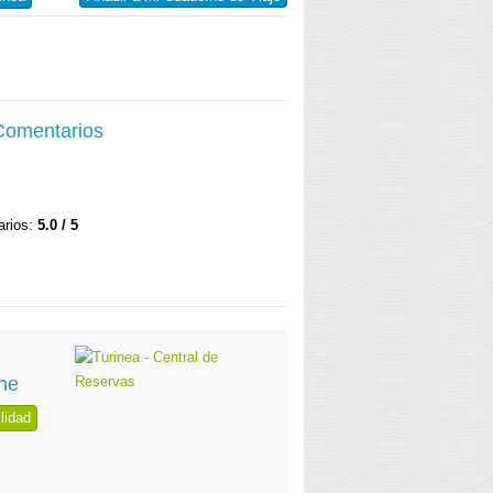
 Comentarios
arios:
5.0 / 5
ne
lidad