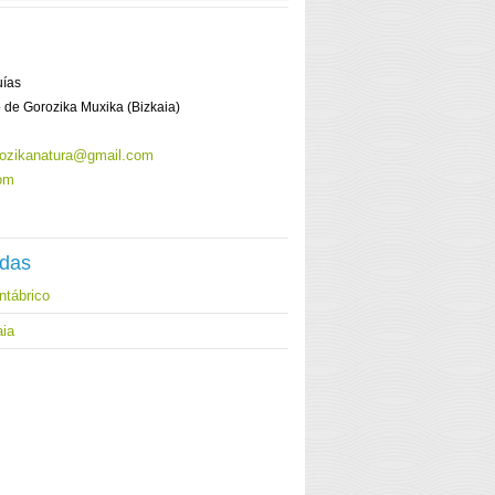
uías
o de Gorozika Muxika (Bizkaia)
rozikanatura@gmail.com
om
adas
ntábrico
aia