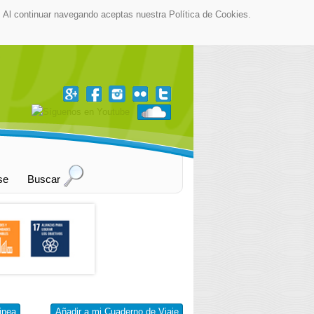
as. Al continuar navegando aceptas nuestra Política de Cookies.
▼
se
Buscar
inea
Añadir a mi Cuaderno de Viaje