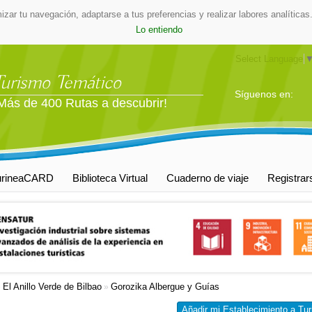
mizar tu navegación, adaptarse a tus preferencias y realizar labores analític
Lo entiendo
Select Language
Turismo Temático
Síguenos en:
Más de 400 Rutas a descubrir!
urineaCARD
Biblioteca Virtual
Cuaderno de viaje
Registrar
El Anillo Verde de Bilbao
Gorozika Albergue y Guías
»
»
Añadir mi Establecimiento a Tur