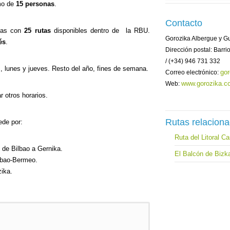
mo de
15 personas
.
Contacto
uías con
25 rutas
disponibles dentro de la RBU.
Gorozika Albergue y G
és
.
Dirección postal: Barri
/ (+34) 946 731 332
 lunes y jueves. Resto del año, fines de semana.
go
Correo electrónico:
www.gorozika.c
Web:
 otros horarios.
Rutas relacion
de por:
Ruta del Litoral Ca
 de Bilbao a Gernika.
El Balcón de Bizk
ilbao-Bermeo.
ika.