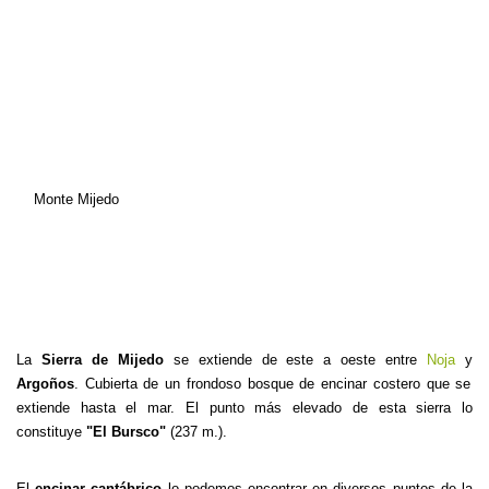
Monte Mijedo
La
Sierra de Mijedo
se extiende de este a oeste entre
Noja
y
Argoños
. Cubierta de un frondoso bosque de encinar costero que se
extiende hasta el mar. El punto más elevado de esta sierra lo
constituye
"El Bursco"
(237 m.).
El
encinar cantábrico
lo podemos encontrar en diversos puntos de la