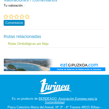
Valoraciones / Comentarios
Tu valoración
:
Comentarios
Rutas relacionadas
Rutas Ornitológicas por Noja
Es un producto de
BERDEAGO, Asociación Europea para la
Sostenibilidad
Plaza Celestino María del Arenal, Nº 3º - 4º Trasera 48015 Bilbao -