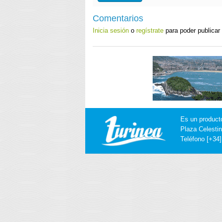
Comentarios
Inicia sesión
o
regístrate
para poder publicar
Es un product
Plaza Celestin
Teléfono [+34