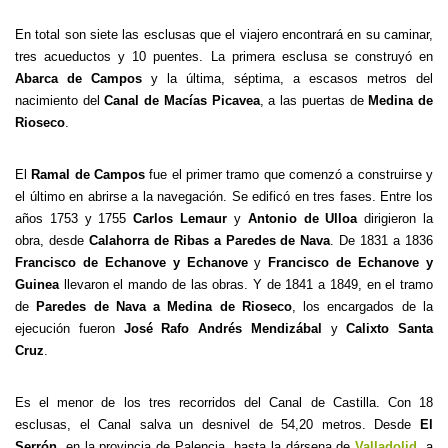
En total son siete las esclusas que el viajero encontrará en su caminar,
tres acueductos y 10 puentes. La primera esclusa se construyó en
Abarca de Campos
y la última, séptima, a escasos metros del
nacimiento del
Canal de Macías Picavea
, a las puertas de
Medina de
Rioseco
.
El
Ramal de Campos
fue el primer tramo que comenzó a construirse y
el último en abrirse a la navegación. Se edificó en tres fases. Entre los
años 1753 y 1755
Carlos Lemaur
y
Antonio de Ulloa
dirigieron la
obra, desde
Calahorra de Ribas a
Paredes de Nava
. De 1831 a 1836
Francisco de Echanove
y
Echanove
y
Francisco de Echanove y
Guinea
llevaron el mando de las obras. Y de 1841 a 1849, en el tramo
de
Paredes de Nava a Medina de Rioseco
, los encargados de la
ejecución fueron
José Rafo Andrés Mendizábal
y
Calixto Santa
Cruz
.
Es el menor de los tres recorridos del Canal de Castilla. Con 18
esclusas, el Canal salva un desnivel de 54,20 metros. Desde
El
Serrón
, en la provincia de Palencia, hasta la dársena de
Valladolid
, a