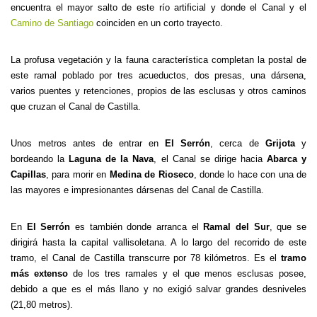
encuentra el mayor salto de este río artificial y donde el Canal y el
Camino de Santiago
coinciden en un corto trayecto.
La profusa vegetación y la fauna característica completan la postal de
este ramal poblado por tres acueductos, dos presas, una dársena,
varios puentes y retenciones, propios de las esclusas y otros caminos
que cruzan el Canal de Castilla.
Unos metros antes de entrar en
El Serrón
, cerca de
Grijota
y
bordeando la
Laguna de la Nava
, el Canal se dirige hacia
Abarca y
Capillas
, para morir en
Medina de Rioseco
, donde lo hace con una de
las mayores e impresionantes dársenas del Canal de Castilla.
En
El Serrón
es también donde arranca el
Ramal del Sur
, que se
dirigirá hasta la capital vallisoletana. A lo largo del recorrido de este
tramo, el Canal de Castilla transcurre por 78 kilómetros. Es el
tramo
más extenso
de los tres ramales y el que menos esclusas posee,
debido a que es el más llano y no exigió salvar grandes desniveles
(21,80 metros).