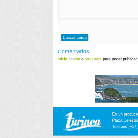
Buscar cerca
Comentarios
Inicia sesión
o
regístrate
para poder publicar
Es un product
Plaza Celestin
Teléfono [+34