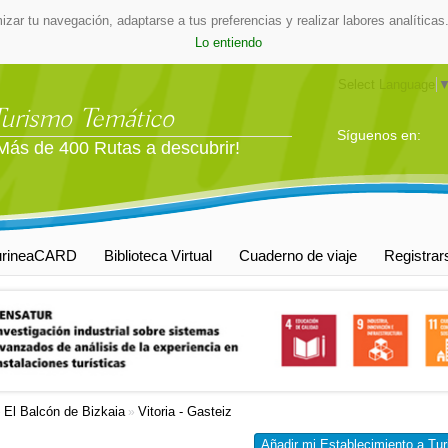
mizar tu navegación, adaptarse a tus preferencias y realizar labores analític
Lo entiendo
Select Language
Turismo Temático
Síguenos en:
Más de 400 Rutas a descubrir!
urineaCARD
Biblioteca Virtual
Cuaderno de viaje
Registrar
El Balcón de Bizkaia
Vitoria - Gasteiz
»
»
Añadir mi Establecimiento a Tur