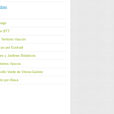
adas
iago
en BTT
Territorio Vascón
cas por Euskadi
ues y Jardines Botánicos
terios Vascos
nillo Verde de Vitoria-Gasteiz
ón por Álava