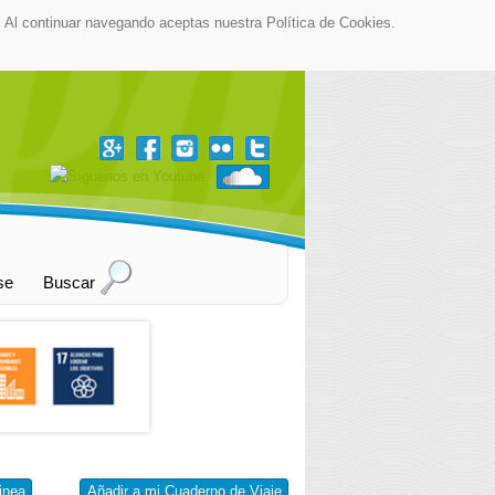
as. Al continuar navegando aceptas nuestra Política de Cookies.
▼
se
Buscar
inea
Añadir a mi Cuaderno de Viaje