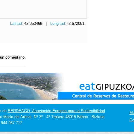
Latitud:
42.850469 |
Longitud:
-2.672081
 un comentario.
o de
BERDEAGO, Asociación Europea para la Sostenibilidad
M
o María del Arenal, Nº 3º - 4º Trasera 48015 Bilbao - Bizkaia
Co
] 944 967 717